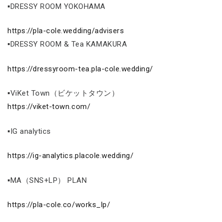
▪DRESSY ROOM YOKOHAMA
https://pla-cole.wedding/advisers
▪DRESSY ROOM & Tea KAMAKURA
https://dressyroom-tea.pla-cole.wedding/
▪ViKet Town（ビケットタウン）
https://viket-town.com/
▪IG analytics
https://ig-analytics.placole.wedding/
▪MA（SNS+LP） PLAN
https://pla-cole.co/works_lp/