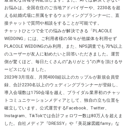
最適化な情報を再配信します。また、AIでは解決できない
お悩みは、全国在住のご当地アドバイザーや、2230名を超
える結婚式場に所属をするウェディングプランナーに、直
接チャットで質問や相談をすることが可能です。
チャットひとつで全ての悩みが解決できる「PLACOLE
WEDDING」には、ご利用者様の50％が他媒体を利用せず
PLACOLE WEDDINGのみ利用、また、NPS調査でも70%以上
のユーザーが友人に勧めたいと回答いただきました。運営
側が驚くほど、毎日たくさんの“ありがとう“の声を頂けるサ
ービスになりました。
2023年3月現在、月間4000組以上のカップルが新規会員登
録、合計2230名以上のウェディングプランナーが登録し、
導入会場数は1750会場を越え、ブライダル業界初のチャッ
トコミュニケーションメディアとして、独自の立ち位置を
確立しています。公式運営するFacebook、Twitter、
Instagram、TikTokでは合計フォロワー数は80万人を超えま
した。自社メディア『DRESSY』や『美花嫁図鑑farny』な