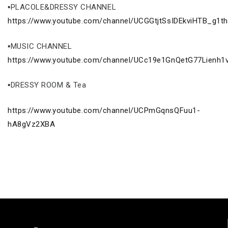
▪PLACOLE&DRESSY CHANNEL
https://www.youtube.com/channel/UCGGtjtSsIDEkviHTB_g1t
▪MUSIC CHANNEL
https://www.youtube.com/channel/UCc19e1GnQetG77Lienh1
▪DRESSY ROOM & Tea
https://www.youtube.com/channel/UCPmGqnsQFuu1-
hA8gVz2XBA