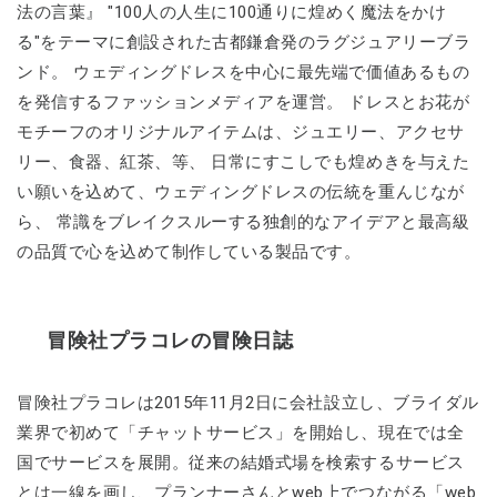
法の言葉』 "100人の人生に100通りに煌めく魔法をかけ
る"をテーマに創設された古都鎌倉発のラグジュアリーブラ
ンド。 ウェディングドレスを中心に最先端で価値あるもの
を発信するファッションメディアを運営。 ドレスとお花が
モチーフのオリジナルアイテムは、ジュエリー、アクセサ
リー、食器、紅茶、等、 日常にすこしでも煌めきを与えた
い願いを込めて、ウェディングドレスの伝統を重んじなが
ら、 常識をブレイクスルーする独創的なアイデアと最高級
の品質で心を込めて制作している製品です。
冒険社プラコレの冒険日誌
冒険社プラコレは2015年11月2日に会社設立し、ブライダル
業界で初めて「チャットサービス」を開始し、現在では全
国でサービスを展開。従来の結婚式場を検索するサービス
とは一線を画し、プランナーさんとweb上でつながる「web