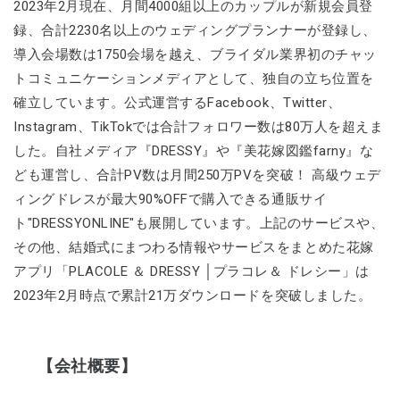
2023年2月現在、月間4000組以上のカップルが新規会員登
録、合計2230名以上のウェディングプランナーが登録し、
導入会場数は1750会場を越え、ブライダル業界初のチャッ
トコミュニケーションメディアとして、独自の立ち位置を
確立しています。公式運営するFacebook、Twitter、
Instagram、TikTokでは合計フォロワー数は80万人を超えま
した。自社メディア『DRESSY』や『美花嫁図鑑farny』な
ども運営し、合計PV数は月間250万PVを突破！ 高級ウェデ
ィングドレスが最大90%OFFで購入できる通販サイ
ト"DRESSYONLINE"も展開しています。上記のサービスや、
その他、結婚式にまつわる情報やサービスをまとめた花嫁
アプリ「PLACOLE ＆ DRESSY │プラコレ＆ ドレシー」は
2023年2月時点で累計21万ダウンロードを突破しました。
【会社概要】