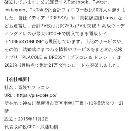
確立しています。公式運営するFacebook、Twitter、
Instagram、TikTokでは合計フォロワー数は80万人を超えま
した。自社メディア『DRESSY』や『美花嫁図鑑farny』な
ども運営し、合計PV数は月間260万PVを突破！ 高級ウェデ
ィングドレスが最大90%OFFで購入できる通販サイ
ト“DRESSYONLINE”も展開しています。上記のサービスや、
その他、結婚式にまつわる情報やサービスをまとめた花嫁
アプリ「PLACOLE ＆ DRESSY │プラコレ＆ ドレシー」は
2023年3月時点で累計21万ダウンロードを突破しました。
【会社概要】
社名：冒険社プラコレ
URL：
https://pla-cole.co/
所在地：神奈川県横浜市西区南幸1丁目1-1JR横浜タワー21
階
設立：2015年11月2日
代表取締役CEO：武藤功樹