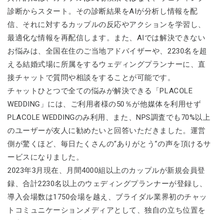
診断からスタート。その診断結果をAIが分析し情報を配
信、それに対するカップルの反応やアクションを学習し、
最適化な情報を再配信します。また、AIでは解決できない
お悩みは、全国在住のご当地アドバイザーや、2230名を超
える結婚式場に所属をするウェディングプランナーに、直
接チャットで質問や相談をすることが可能です。
チャットひとつで全ての悩みが解決できる「PLACOLE
WEDDING」には、ご利用者様の50％が他媒体を利用せず
PLACOLE WEDDINGのみ利用、また、NPS調査でも70%以上
のユーザーが友人に勧めたいと回答いただきました。運営
側が驚くほど、毎日たくさんの“ありがとう“の声を頂けるサ
ービスになりました。
2023年3月現在、月間4000組以上のカップルが新規会員登
録、合計2230名以上のウェディングプランナーが登録し、
導入会場数は1750会場を越え、ブライダル業界初のチャッ
トコミュニケーションメディアとして、独自の立ち位置を