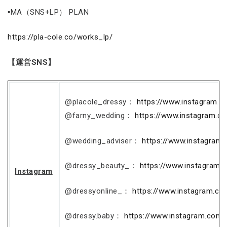
▪MA（SNS+LP） PLAN
https://pla-cole.co/works_lp/
【運営SNS】
@placole_dressy：
https://www.instagram.c
@farny_wedding：
https://www.instagram.c
@wedding_adviser：
https://www.instagram
@dressy_beauty_：
https://www.instagram.
Instagram
@dressyonline_：
https://www.instagram.co
@dressy.baby：
https://www.instagram.com/