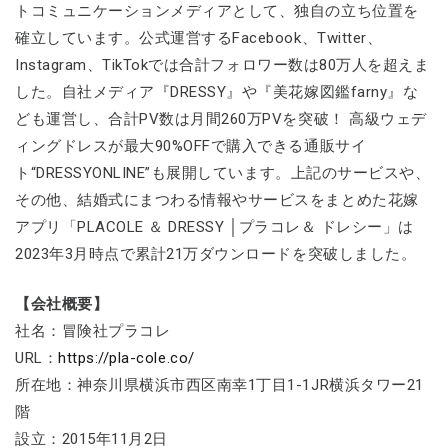
トコミュニケーションメディアとして、独自の立ち位置を
確立しています。公式運営するFacebook、Twitter、
Instagram、TikTokでは合計フォロワー数は80万人を超えま
した。自社メディア『DRESSY』や『美花嫁図鑑farny』な
ども運営し、合計PV数は月間260万PVを突破！ 高級ウェデ
ィングドレスが最大90%OFFで購入できる通販サイ
ト“DRESSYONLINE”も展開しています。上記のサービスや、
その他、結婚式にまつわる情報やサービスをまとめた花嫁
アプリ「PLACOLE ＆ DRESSY │プラコレ＆ ドレシー」は
2023年3月時点で累計21万ダウンロードを突破しました。
【会社概要】
社名：冒険社プラコレ
URL：
https://pla-cole.co/
所在地：神奈川県横浜市西区南幸1丁目1-1JR横浜タワー21
階
設立：2015年11月2日