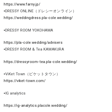
https://www.farny.jp/
▪DRESSY ONLINE（ドレシーオンライン）
https://weddingdress.pla-cole.wedding/
▪DRESSY ROOM YOKOHAMA
https://pla-cole.wedding/advisers
▪DRESSY ROOM & Tea KAMAKURA
https://dressyroom-tea.pla-cole.wedding/
▪ViKet Town（ビケットタウン）
https://viket-town.com/
▪IG analytics
https://ig-analytics.placole.wedding/