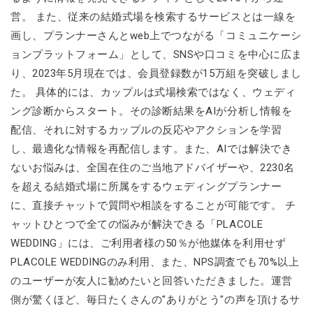
営。 また、従来の結婚式場を検索するサービスとは一線を
画し、プランナーさんとweb上でつながる「コミュニケーシ
ョンプラットフォーム」として、SNSや口コミを中心に広ま
り、2023年5月現在では、会員登録数が15万組を突破しまし
た。 具体的には、カップルは式場検索ではなく、ウェディ
ング診断からスタート。その診断結果をAIが分析し情報を
配信、それに対するカップルの反応やアクションを学習
し、最適化な情報を再配信します。また、AIでは解決でき
ないお悩みは、全国在住のご当地アドバイザーや、2230名
を超える結婚式場に所属をするウェディングプランナー
に、直接チャットで質問や相談をすることが可能です。 チ
ャットひとつで全ての悩みが解決できる「PLACOLE
WEDDING」には、ご利用者様の50％が他媒体を利用せず
PLACOLE WEDDINGのみ利用、また、NPS調査でも70%以上
のユーザーが友人に勧めたいと回答いただきました。運営
側が驚くほど、毎日たくさんの"ありがとう"の声を頂けるサ