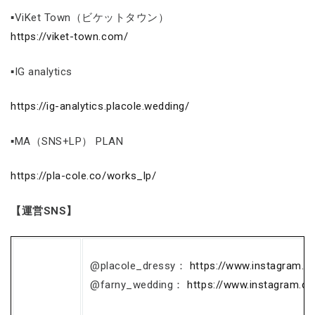
▪ViKet Town（ビケットタウン）
https://viket-town.com/
▪IG analytics
https://ig-analytics.placole.wedding/
▪MA（SNS+LP） PLAN
https://pla-cole.co/works_lp/
【運営SNS】
@placole_dressy：
https://www.instagram.c
@farny_wedding：
https://www.instagram.c