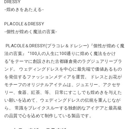
DRESSY
-煌めきをあたえる-
PLACOLE＆DRESSY
-個性が煌めく魔法の言葉-
PLACOLE＆DRESSY(プラコレ＆ドレシー)『個性が煌めく魔
法の言葉』 "100人の人生に100通りに煌めく魔法をかけ
る"をテーマに創設された古都鎌倉発のラグジュアリーブラ
ンド。 ウェディングドレスを中心に最先端で価値あるもの
を発信するファッションメディアを運営。 ドレスとお花が
モチーフのオリジナルアイテムは、ジュエリー、アクセサ
リー、食器、紅茶、等、 日常にすこしでも煌めきを与えた
い願いを込めて、ウェディングドレスの伝統を重んじなが
ら、 常識をブレイクスルーする独創的なアイデアと最高級
の品質で心を込めて制作している製品です。