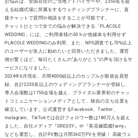
お悩みは、全国在住のご当地アドバイザーや、2350名を超
える結婚式場に所属をするウェディングプランナーに、直
接チャットで質問や相談をすることが可能です。
チャットひとつで全ての悩みが解決できる「PLACOLE
WEDDING」には、ご利用者様の50％が他媒体を利用せず
PLACOLE WEDDINGのみ利用、また、NPS調査でも70%以上
のユーザーが友人に勧めたいと回答いただきました。運営
側が驚くほど、毎日たくさんの“ありがとう“の声を頂けるサ
ービスになりました。
2024年6月現在、月間4000組以上のカップルが新規会員登
録、合計2230名以上のウェディングプランナーが登録し、
導入会場数は1750会場を越え、ブライダル業界初のチャッ
トコミュニケーションメディアとして、独自の立ち位置を
確立しています。公式運営するFacebook、Twitter、
Instagram、TikTokでは合計フォロワー数は180万人を超え
ました。自社メディア『DRESSY』や『美花嫁図鑑farny』
なども運営し、合計PV数は月間260万PVを突破！ 高級ウェ