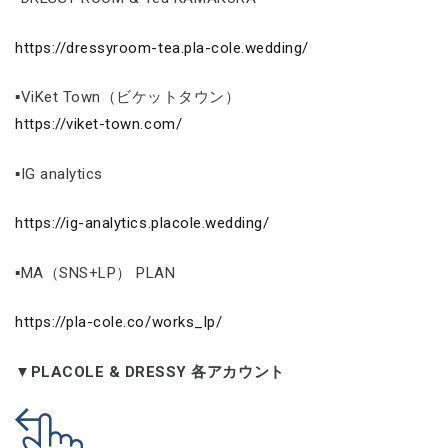
https://dressyroom-tea.pla-cole.wedding/
▪ViKet Town（ビケットタウン）
https://viket-town.com/
▪IG analytics
https://ig-analytics.placole.wedding/
▪MA（SNS+LP） PLAN
https://pla-cole.co/works_lp/
▼PLACOLE & DRESSY 各アカウント