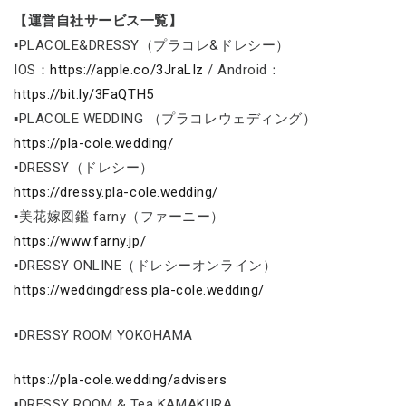
【運営自社サービス一覧】
▪PLACOLE&DRESSY（プラコレ&ドレシー）
IOS：
https://apple.co/3JraLIz
/ Android：
https://bit.ly/3FaQTH5
▪PLACOLE WEDDING （プラコレウェディング）
https://pla-cole.wedding/
▪DRESSY（ドレシー）
https://dressy.pla-cole.wedding/
▪美花嫁図鑑 farny（ファーニー）
https://www.farny.jp/
▪DRESSY ONLINE（ドレシーオンライン）
https://weddingdress.pla-cole.wedding/
▪DRESSY ROOM YOKOHAMA
https://pla-cole.wedding/advisers
▪DRESSY ROOM & Tea KAMAKURA