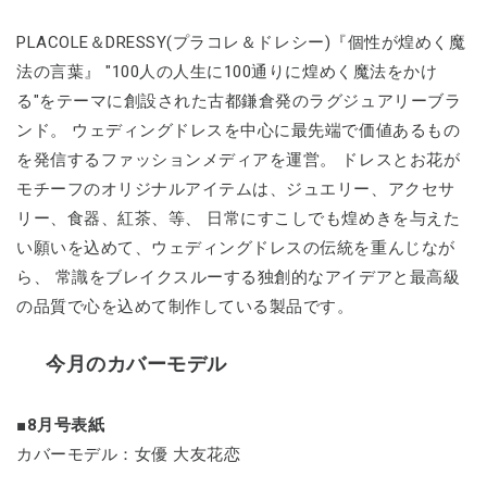
PLACOLE＆DRESSY(プラコレ＆ドレシー)『個性が煌めく魔
法の言葉』 "100人の人生に100通りに煌めく魔法をかけ
る"をテーマに創設された古都鎌倉発のラグジュアリーブラ
ンド。 ウェディングドレスを中心に最先端で価値あるもの
を発信するファッションメディアを運営。 ドレスとお花が
モチーフのオリジナルアイテムは、ジュエリー、アクセサ
リー、食器、紅茶、等、 日常にすこしでも煌めきを与えた
い願いを込めて、ウェディングドレスの伝統を重んじなが
ら、 常識をブレイクスルーする独創的なアイデアと最高級
の品質で心を込めて制作している製品です。
今月のカバーモデル
■8月号表紙
カバーモデル：女優 大友花恋