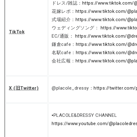
ドレス/雑誌：
https://www.tiktok.com/
花嫁レポ：
https://www.tiktok.com/@pl
式場紹介：
https://www.tiktok.com/@pl
ウェディングソング：
https://www.tik
TikTok
EC/通販：
https://www.tiktok.com/@dr
鎌倉cafe：
https://www.tiktok.com/@d
名駅cafe：
https://www.tiktok.com/@d
会社広報：
https://www.tiktok.com/@pl
X (旧Twitter)
@placole_dressy：
https://twitter.com
▪PLACOLE&DRESSY CHANNEL
https://www.youtube.com/@placoledre