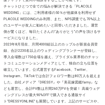
チャットひとつで全ての悩みが解決できる「PLACOLE
WEDDING」には、ご利用者様の50％が他媒体を利用せず
PLACOLE WEDDINGのみ利用、また、NPS調査でも70%以上
のユーザーが友人に勧めたいと回答いただきました。運営
側が驚くほど、毎日たくさんの“ありがとう“の声を頂けるサ
ービスになりました。
2023年8月現在、月間4000組以上のカップルが新規会員登
録、合計2230名以上のウェディングプランナーが登録し、
導入会場数は1750会場を越え、ブライダル業界初のチャッ
トコミュニケーションメディアとして、独自の立ち位置を
確立しています。公式運営するFacebook、Twitter、
Instagram、TikTokでは合計フォロワー数は80万人を超えま
した。自社メディア『DRESSY』や『美花嫁図鑑farny』な
ども運営し、合計PV数は月間260万PVを突破！ 高級ウェデ
ィングドレスが最大90%OFFで購入できる通販サイ
ト“DRESSYONLINE”も展開しています。上記のサービスや、