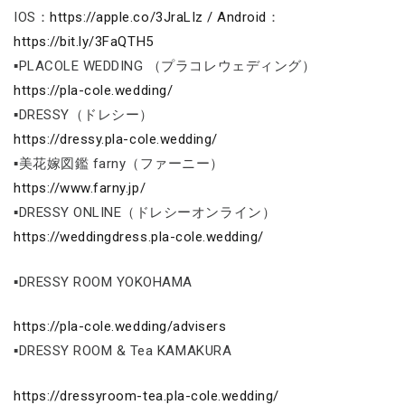
IOS：
https://apple.co/3JraLIz / Android
：
https://bit.ly/3FaQTH5
▪PLACOLE WEDDING （プラコレウェディング）
https://pla-cole.wedding/
▪DRESSY（ドレシー）
https://dressy.pla-cole.wedding/
▪美花嫁図鑑 farny（ファーニー）
https://www.farny.jp/
▪DRESSY ONLINE（ドレシーオンライン）
https://weddingdress.pla-cole.wedding/
▪DRESSY ROOM YOKOHAMA
https://pla-cole.wedding/advisers
▪DRESSY ROOM & Tea KAMAKURA
https://dressyroom-tea.pla-cole.wedding/