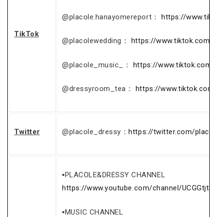
@placole.hanayomereport：
https://www.ti
TikTok
@placolewedding：
https://www.tiktok.com/
@placole_music_：
https://www.tiktok.com
@dressyroom_tea：
https://www.tiktok.co
Twitter
@placole_dressy：
https://twitter.com/placo
▪PLACOLE&DRESSY CHANNEL
https://www.youtube.com/channel/UCGGtjtS
▪MUSIC CHANNEL