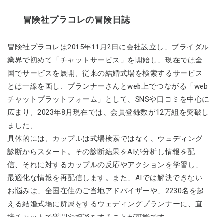
冒険社プラコレの冒険日誌
冒険社プラコレは2015年11月2日に会社設立し、ブライダル
業界で初めて「チャットサービス」を開始し、現在では全
国でサービスを展開。従来の結婚式場を検索するサービス
とは一線を画し、プランナーさんとweb上でつながる「web
チャットプラットフォーム」として、SNSや口コミを中心に
広まり、2023年8月現在では、会員登録数が12万組を突破し
ました。
具体的には、カップルは式場検索ではなく、ウェディング
診断からスタート。その診断結果をAIが分析し情報を配
信、それに対するカップルの反応やアクションを学習し、
最適化な情報を再配信します。また、AIでは解決できない
お悩みは、全国在住のご当地アドバイザーや、2230名を超
える結婚式場に所属をするウェディングプランナーに、直
接チャットで質問や相談をすることが可能です。