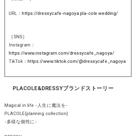
URL：
https://dressycafe-nagoya.pla-cole.wedding/
［SNS］
Instagram：
https://www.instagram.com/dressycafe_nagoya/
TikTok：
https://www.tiktok.com/@dressycafe_nagoya
PLACOLE&DRESSYブランドストーリー
Magical in life -人生に魔法を-
PLACOLE(planning collection)
-多様な個性に-