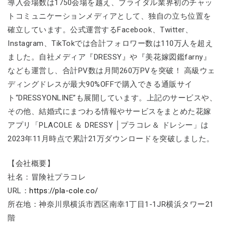
導入会場数は1750会場を越え、ブライダル業界初のチャッ
トコミュニケーションメディアとして、独自の立ち位置を
確立しています。公式運営するFacebook、Twitter、
Instagram、TikTokでは合計フォロワー数は110万人を超え
ました。自社メディア『DRESSY』や『美花嫁図鑑farny』
なども運営し、合計PV数は月間260万PVを突破！ 高級ウェ
ディングドレスが最大90%OFFで購入できる通販サイ
ト“DRESSYONLINE”も展開しています。上記のサービスや、
その他、結婚式にまつわる情報やサービスをまとめた花嫁
アプリ「PLACOLE ＆ DRESSY │プラコレ＆ ドレシー」は
2023年11月時点で累計21万ダウンロードを突破しました。
【会社概要】
社名：冒険社プラコレ
URL：
https://pla-cole.co/
所在地：神奈川県横浜市西区南幸1丁目1-1JR横浜タワー21
階