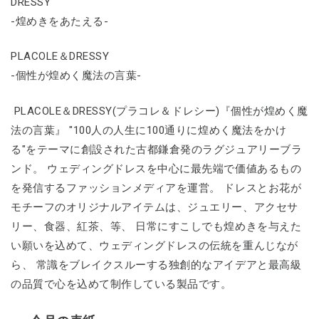
DRESSY
-煌めきをあたえる-
PLACOLE＆DRESSY
-個性が煌めく魔法の言葉-
PLACOLE＆DRESSY(プラコレ＆ドレシー)『個性が煌めく魔
法の言葉』 "100人の人生に100通りに煌めく魔法をかけ
る"をテーマに創設された古都鎌倉発のラグジュアリーブラ
ンド。 ウェディングドレスを中心に最先端で価値あるもの
を発信するファッションメディアを運営。 ドレスとお花が
モチーフのオリジナルアイテムは、ジュエリー、アクセサ
リー、食器、紅茶、等、 日常にすこしでも煌めきを与えた
い願いを込めて、ウェディングドレスの伝統を重んじなが
ら、 常識をブレイクスルーする独創的なアイデアと最高級
の品質で心を込めて制作している製品です。