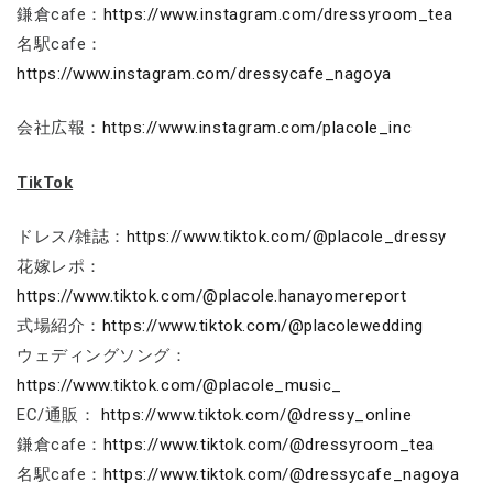
鎌倉cafe：
https://www.instagram.com/dressyroom_tea
名駅cafe：
https://www.instagram.com/dressycafe_nagoya
会社広報：
https://www.instagram.com/placole_inc
TikTok
ドレス/雑誌：
https://www.tiktok.com/@placole_dressy
花嫁レポ：
https://www.tiktok.com/@placole.hanayomereport
式場紹介：
https://www.tiktok.com/@placolewedding
ウェディングソング：
https://www.tiktok.com/@placole_music_
EC/通販：
https://www.tiktok.com/@dressy_online
鎌倉cafe：
https://www.tiktok.com/@dressyroom_tea
名駅cafe：
https://www.tiktok.com/@dressycafe_nagoya