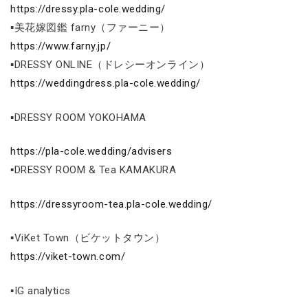
https://dressy.pla-cole.wedding/
▪美花嫁図鑑 farny（ファーニー）
https://www.farny.jp/
▪DRESSY ONLINE（ドレシーオンライン）
https://weddingdress.pla-cole.wedding/
▪DRESSY ROOM YOKOHAMA
https://pla-cole.wedding/advisers
▪DRESSY ROOM & Tea KAMAKURA
https://dressyroom-tea.pla-cole.wedding/
▪ViKet Town（ビケットタウン）
https://viket-town.com/
▪IG analytics