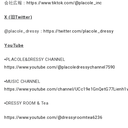
会社広報：
https://www.tiktok.com/@placole_inc
X (旧Twitter)
@placole_dressy：
https://twitter.com/placole_dressy
YouTube
▪PLACOLE&DRESSY CHANNEL
https://www.youtube.com/@placoledressychannel7590
▪MUSIC CHANNEL
https://www.youtube.com/channel/UCc19e1GnQetG77Lienh1
▪DRESSY ROOM & Tea
https://www.youtube.com/@dressyroomtea6236