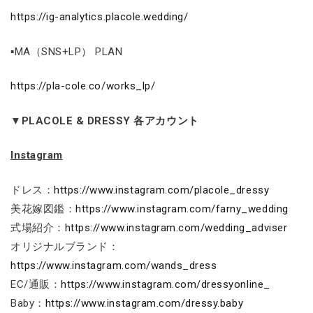
https://ig-analytics.placole.wedding/
▪MA（SNS+LP） PLAN
https://pla-cole.co/works_lp/
▼PLACOLE & DRESSY 各アカウント
Instagram
ドレス：
https://www.instagram.com/placole_dressy
美花嫁図鑑：
https://www.instagram.com/farny_wedding
式場紹介：
https://www.instagram.com/wedding_adviser
オリジナルブランド：
https://www.instagram.com/wands_dress
EC/通販：
https://www.instagram.com/dressyonline_
Baby：
https://www.instagram.com/dressy.baby