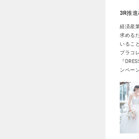
3R推
経済産
求める
いるこ
プラコレ
『DRE
ンペー