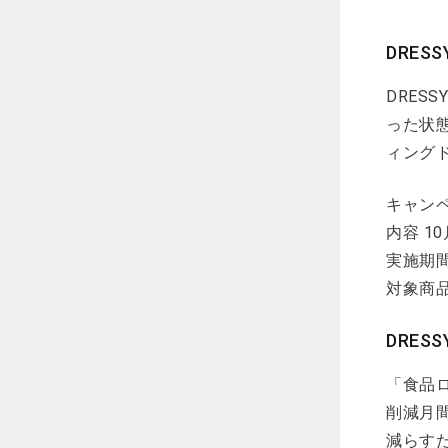
DRES
DRES
った状
ィング
キャン
内容 1
実施期間 
対象商
DRES
「食品
削減月間
減らす