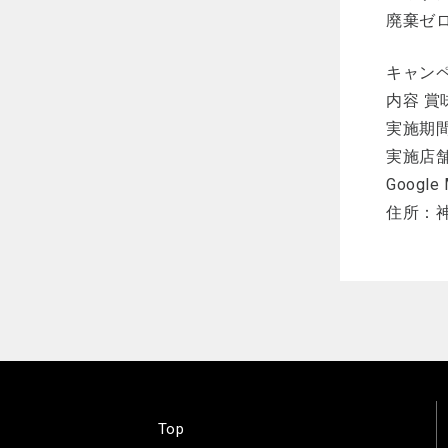
廃棄ゼ
キャン
内容 賞
実施期間 
実施店舗 
Google
住所：神
Top