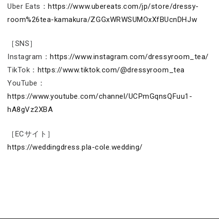
Uber Eats：
https://www.ubereats.com/jp/store/dressy-
room%26tea-kamakura/ZGGxWRWSUMOxXfBUcnDHJw
［SNS］
Instagram：
https://www.instagram.com/dressyroom_tea/
TikTok：
https://www.tiktok.com/@dressyroom_tea
YouTube：
https://www.youtube.com/channel/UCPmGqnsQFuu1-
hA8gVz2XBA
［ECサイト］
https://weddingdress.pla-cole.wedding/