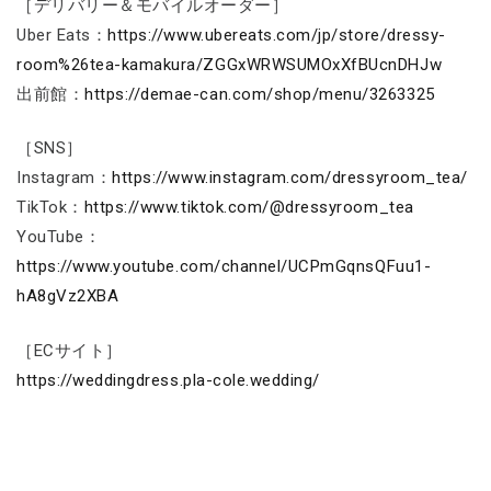
［デリバリー＆モバイルオーダー］
Uber Eats：
https://www.ubereats.com/jp/store/dressy-
room%26tea-kamakura/ZGGxWRWSUMOxXfBUcnDHJw
出前館：
https://demae-can.com/shop/menu/3263325
［SNS］
Instagram：
https://www.instagram.com/dressyroom_tea/
TikTok：
https://www.tiktok.com/@dressyroom_tea
YouTube：
https://www.youtube.com/channel/UCPmGqnsQFuu1-
hA8gVz2XBA
［ECサイト］
https://weddingdress.pla-cole.wedding/