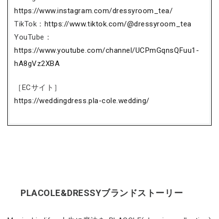
https://www.instagram.com/dressyroom_tea/
TikTok：
https://www.tiktok.com/@dressyroom_tea
YouTube：
https://www.youtube.com/channel/UCPmGqnsQFuu1-
hA8gVz2XBA
［ECサイト］
https://weddingdress.pla-cole.wedding/
PLACOLE&DRESSYブランドストーリー