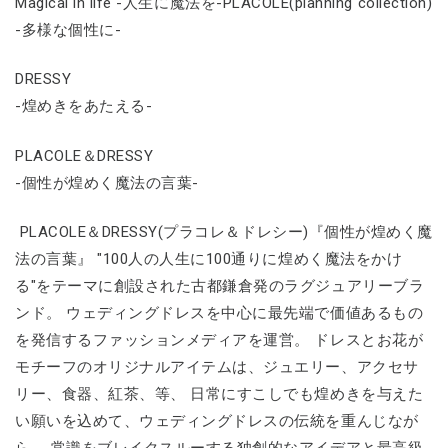
Magical in life -人生に魔法を-PLACOLE(planning collection)
-多様な個性に-
DRESSY
-煌めきをあたえる-
PLACOLE＆DRESSY
-個性が煌めく魔法の言葉-
PLACOLE＆DRESSY(プラコレ＆ドレシー)『個性が煌めく魔
法の言葉』 "100人の人生に100通りに煌めく魔法をかけ
る"をテーマに創設された古都鎌倉発のラグジュアリーブラ
ンド。 ウェディングドレスを中心に最先端で価値あるもの
を発信するファッションメディアを運営。 ドレスとお花が
モチーフのオリジナルアイテムは、ジュエリー、アクセサ
リー、食器、紅茶、等、 日常にすこしでも煌めきを与えた
い願いを込めて、ウェディングドレスの伝統を重んじなが