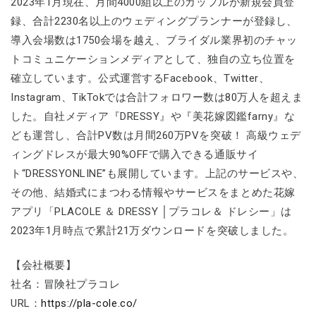
2023年1月現在、月間4000組以上のカップルが新規会員登
録、合計2230名以上のウェディングプランナーが登録し、
導入会場数は1750会場を越え、ブライダル業界初のチャッ
トコミュニケーションメディアとして、独自の立ち位置を
確立しています。公式運営するFacebook、Twitter、
Instagram、TikTokでは合計フォロワー数は80万人を超えま
した。自社メディア『DRESSY』や『美花嫁図鑑farny』な
ども運営し、合計PV数は月間260万PVを突破！ 高級ウェデ
ィングドレスが最大90%OFFで購入できる通販サイ
ト“DRESSYONLINE”も展開しています。上記のサービスや、
その他、結婚式にまつわる情報やサービスをまとめた花嫁
アプリ「PLACOLE ＆ DRESSY │プラコレ＆ ドレシー」は
2023年1月時点で累計21万ダウンロードを突破しました。
【会社概要】
社名：冒険社プラコレ
URL：
https://pla-cole.co/