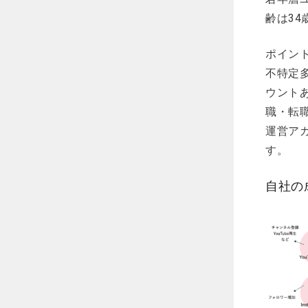
齢は3
ポイン
不特定
ウント
職・転
運営ア
す。
自社の