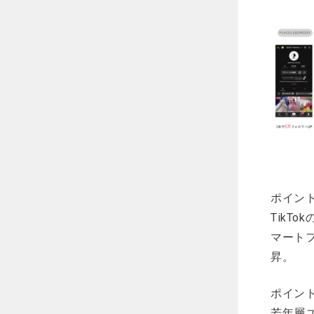
ポイント
Tik
マートフ
昇。
ポイント
若年層ユ