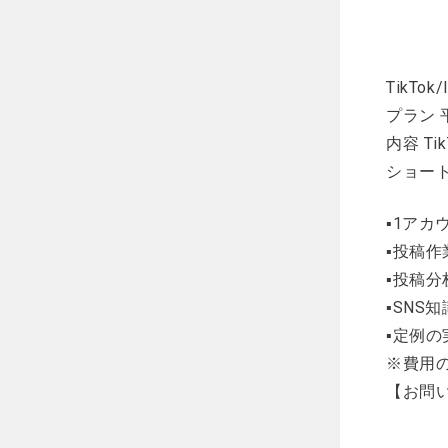
TikTo
プラン 
内容 Ti
ショー
▪1アカ
▪投稿作
▪投稿分
▪SNS
▪定例の
※費用
【お問い合