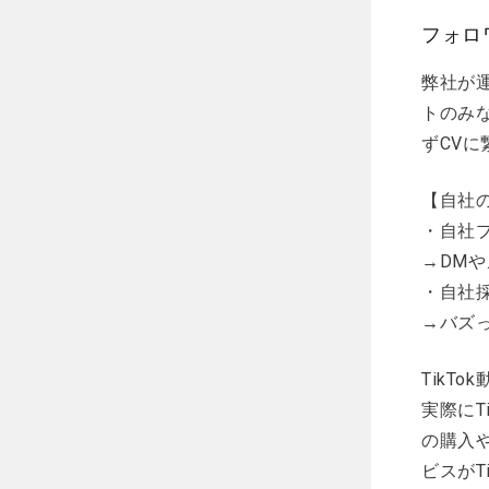
フォロ
弊社が運
トのみ
ずCV
​【自社
・自社プ
→DM
・自社
→バズ
TikT
実際にT
の購入
ビスがT