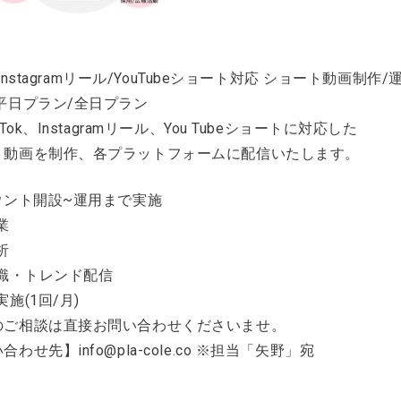
k/Instagramリール/YouTubeショート対応 ショート動画制
平日プラン/全日プラン
kTok、Instagramリール、You Tubeショートに対応した
ト動画を制作、各プラットフォームに配信いたします。
ウント開設~運用まで実施
業
析
知識・トレンド配信
実施(1回/月)
のご相談は直接お問い合わせくださいませ。
わせ先】info@pla-cole.co ※担当「矢野」宛