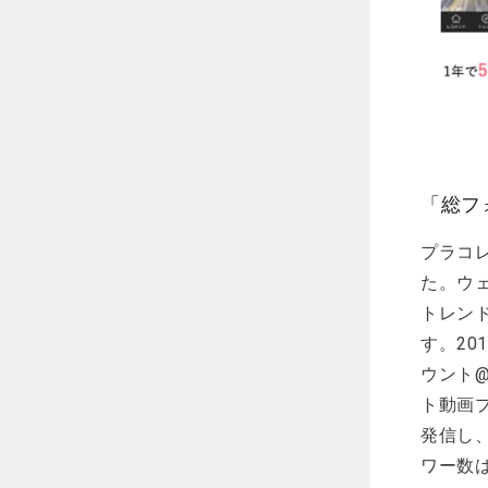
「総フ
プラコレ
た。ウ
トレン
す。20
ウント@w
ト動画プ
発信し、
ワー数