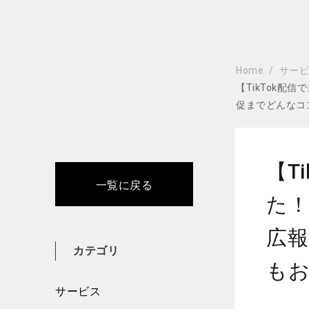
Home
サー
【TikTok
促までどんなコ
【T
一覧に戻る
た！
広
カテゴリ
も
サービス