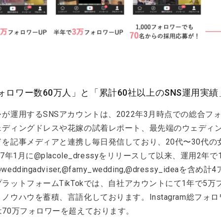
ォロワー数60万人」と「累計60社以上のSNS運用実績
が運用するSNSアカウントは、2022年3月時点での総合フ
ェディングドレスや花嫁の試着レポート、最先端のウェディ
ドを記事メディアと連携し毎日発信しており、20代〜30代
17年1月に@placole_dressyをリリースして以来、運用
eddingadviser,@farny_wedding,@dressy_id
ラットフォームTikTokでは、自社アカウントにて1年で5
ノウハウを蓄積、言語化しております。Instagram総フォ
は70万フォロワーを超えております。