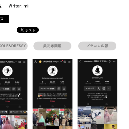
2
Writer:
mii
ス