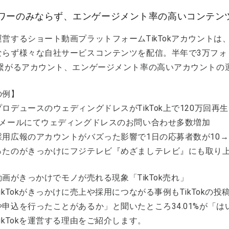
ワーのみならず、エンゲージメント率の高いコンテン
営するショート動画プラットフォームTikTokアカウントは
ならず様々な自社サービスコンテンツを配信。半年で3万フォ
に繋がるアカウント、エンゲージメント率の高いアカウントの
の例】
ロデュースのウェディングドレスがTikTok上で120万回再
やメールにてウェディングドレスのお問い合わせ多数増加
採用広報のアカウントがバズった影響で1日の応募者数が10→
ったのがきっかけにフジテレビ『めざましテレビ』にも取り
ok動画がきっかけでモノが売れる現象「TikTok売れ」
ikTokがきっかけに売上や採用につながる事例もTikTokの
や申込を行ったことがあるか」と聞いたところ34.01%が「
ikTokを運営する理由をご紹介します。