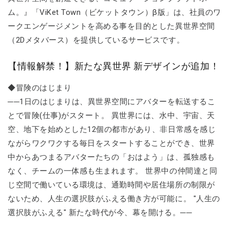
ム。』「ViKet Town（ビケットタウン）β版」は、社員のワ
ークエンゲージメントを高める事を目的とした異世界空間
（2Dメタバース）を提供しているサービスです。
【情報解禁！】新たな異世界 新デザインが追加！
◆冒険のはじまり
──1日のはじまりは、異世界空間にアバターを転送するこ
とで冒険(仕事)がスタート。 異世界には、水中、宇宙、天
空、地下を始めとした12個の都市があり、非日常感を感じ
ながらワクワクする毎日をスタートすることができ、世界
中からあつまるアバターたちの「おはよう」は、孤独感も
なく、チームの一体感も生まれます。 世界中の仲間達と同
じ空間で働いている環境は、通勤時間や居住場所の制限が
ないため、人生の選択肢がふえる働き方が可能に。 "人生の
選択肢がふえる" 新たな時代が今、幕を開ける。──