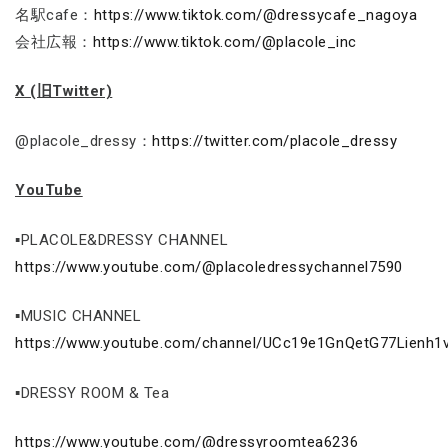
名駅cafe：
https://www.tiktok.com/@dressycafe_nagoya
会社広報：
https://www.tiktok.com/@placole_inc
X (旧Twitter)
@placole_dressy：
https://twitter.com/placole_dressy
YouTube
▪PLACOLE&DRESSY CHANNEL
https://www.youtube.com/@placoledressychannel7590
▪MUSIC CHANNEL
https://www.youtube.com/channel/UCc19e1GnQetG77Lienh1
▪DRESSY ROOM & Tea
https://www.youtube.com/@dressyroomtea6236