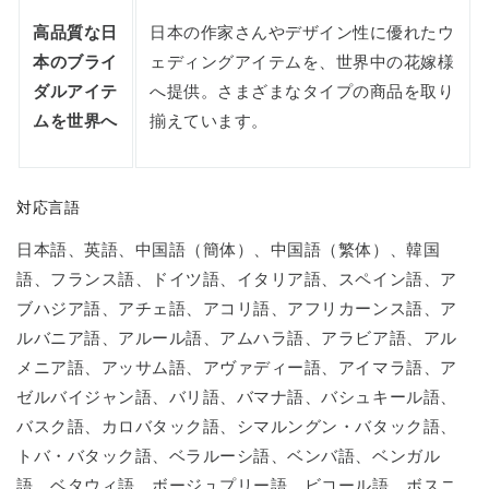
高品質な日
日本の作家さんやデザイン性に優れたウ
本のブライ
ェディングアイテムを、世界中の花嫁様
ダルアイテ
へ提供。さまざまなタイプの商品を取り
ムを世界へ
揃えています。
対応言語
日本語、英語、中国語（簡体）、中国語（繁体）、韓国
語、フランス語、ドイツ語、イタリア語、スペイン語、ア
ブハジア語、アチェ語、アコリ語、アフリカーンス語、ア
ルバニア語、アルール語、アムハラ語、アラビア語、アル
メニア語、アッサム語、アヴァディー語、アイマラ語、ア
ゼルバイジャン語、バリ語、バマナ語、バシュキール語、
バスク語、カロバタック語、シマルングン・バタック語、
トバ・バタック語、ベラルーシ語、ベンバ語、ベンガル
語、ベタウィ語、ボージュプリー語、ビコール語、ボスニ