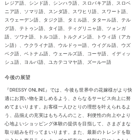
レジア語、シンド語、シンハラ語、スロバキア語、スロベ
ニア語、ソマリ語、スンダ語、スワヒリ語、スワート語、
スウェーデン語、タジク語、タミル語、タタール語、テル
グ語、テトゥン語、タイ語、ティグリニャ語、ツォンガ
語、ツワナ語、トルコ語、トルクメン語、トウィ語（アカ
ン語）、ウクライナ語、ウルドゥー語、ウイグル語、ウズ
ベク語、ベトナム語、ウェールズ語、コーサ語、イディッ
シュ語、ヨルバ語、ユカテコマヤ語、ズールー語
今後の展望
『DRESSY ONLINE』では、今後も世界中の花嫁様がより快
適にお買い物を楽しめるよう、さらなるサービス向上に努
めてまいります。お客様一人ひとりの理想を叶えられるよ
う、品揃えの充実はもちろんのこと、利便性の向上やより
心地よいショッピング体験の提供を目指して、さまざまな
取り組みを行ってまいります。また、最新のトレンドを取