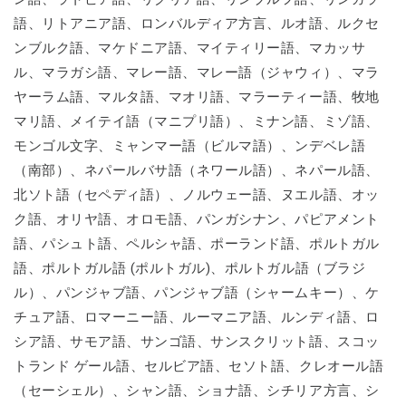
語、リトアニア語、ロンバルディア方言、ルオ語、ルクセ
ンブルク語、マケドニア語、マイティリー語、マカッサ
ル、マラガシ語、マレー語、マレー語（ジャウィ）、マラ
ヤーラム語、マルタ語、マオリ語、マラーティー語、牧地
マリ語、メイテイ語（マニプリ語）、ミナン語、ミゾ語、
モンゴル文字、ミャンマー語（ビルマ語）、ンデベレ語
（南部）、ネパールバサ語（ネワール語）、ネパール語、
北ソト語（セペディ語）、ノルウェー語、ヌエル語、オッ
ク語、オリヤ語、オロモ語、パンガシナン、パピアメント
語、パシュト語、ペルシャ語、ポーランド語、ポルトガル
語、ポルトガル語 (ポルトガル)、ポルトガル語（ブラジ
ル）、パンジャブ語、パンジャブ語（シャームキー）、ケ
チュア語、ロマーニー語、ルーマニア語、ルンディ語、ロ
シア語、サモア語、サンゴ語、サンスクリット語、スコッ
トランド ゲール語、セルビア語、セソト語、クレオール語
（セーシェル）、シャン語、ショナ語、シチリア方言、シ