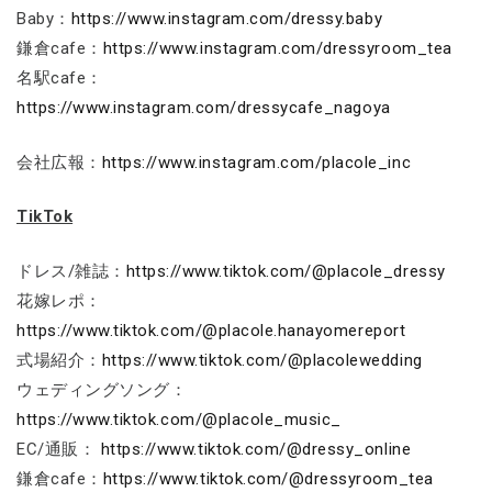
Baby：
https://www.instagram.com/dressy.baby
鎌倉cafe：
https://www.instagram.com/dressyroom_tea
名駅cafe：
https://www.instagram.com/dressycafe_nagoya
会社広報：
https://www.instagram.com/placole_inc
TikTok
ドレス/雑誌：
https://www.tiktok.com/@placole_dressy
花嫁レポ：
https://www.tiktok.com/@placole.hanayomereport
式場紹介：
https://www.tiktok.com/@placolewedding
ウェディングソング：
https://www.tiktok.com/@placole_music_
EC/通販：
https://www.tiktok.com/@dressy_online
鎌倉cafe：
https://www.tiktok.com/@dressyroom_tea