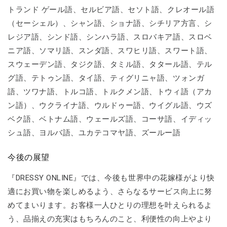
トランド ゲール語、セルビア語、セソト語、クレオール語
（セーシェル）、シャン語、ショナ語、シチリア方言、シ
レジア語、シンド語、シンハラ語、スロバキア語、スロベ
ニア語、ソマリ語、スンダ語、スワヒリ語、スワート語、
スウェーデン語、タジク語、タミル語、タタール語、テル
グ語、テトゥン語、タイ語、ティグリニャ語、ツォンガ
語、ツワナ語、トルコ語、トルクメン語、トウィ語（アカ
ン語）、ウクライナ語、ウルドゥー語、ウイグル語、ウズ
ベク語、ベトナム語、ウェールズ語、コーサ語、イディッ
シュ語、ヨルバ語、ユカテコマヤ語、ズールー語
今後の展望
『DRESSY ONLINE』では、今後も世界中の花嫁様がより快
適にお買い物を楽しめるよう、さらなるサービス向上に努
めてまいります。お客様一人ひとりの理想を叶えられるよ
う、品揃えの充実はもちろんのこと、利便性の向上やより