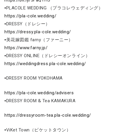
▪PLACOLE WEDDING （プラコレウェディング）
https://pla-cole.wedding/
▪DRESSY（ドレシー）
https://dressy.pla-cole.wedding/
▪美花嫁図鑑 farny（ファーニー）
https://www.farny.jp/
▪DRESSY ONLINE（ドレシーオンライン）
https://weddingdress.pla-cole.wedding/
▪DRESSY ROOM YOKOHAMA
https://pla-cole.wedding/advisers
▪DRESSY ROOM & Tea KAMAKURA
https://dressyroom-tea.pla-cole.wedding/
▪ViKet Town（ビケットタウン）