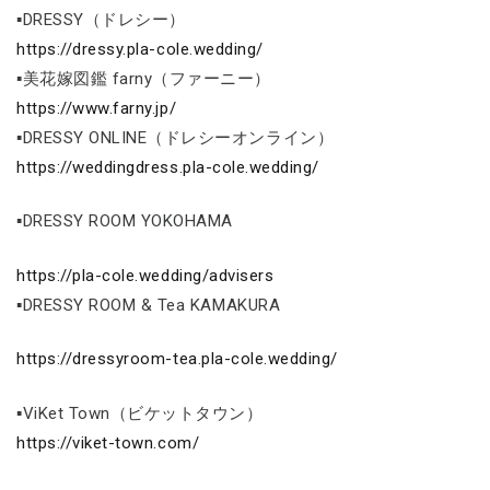
▪DRESSY（ドレシー）
https://dressy.pla-cole.wedding/
▪美花嫁図鑑 farny（ファーニー）
https://www.farny.jp/
▪DRESSY ONLINE（ドレシーオンライン）
https://weddingdress.pla-cole.wedding/
▪DRESSY ROOM YOKOHAMA
https://pla-cole.wedding/advisers
▪DRESSY ROOM & Tea KAMAKURA
https://dressyroom-tea.pla-cole.wedding/
▪ViKet Town（ビケットタウン）
https://viket-town.com/