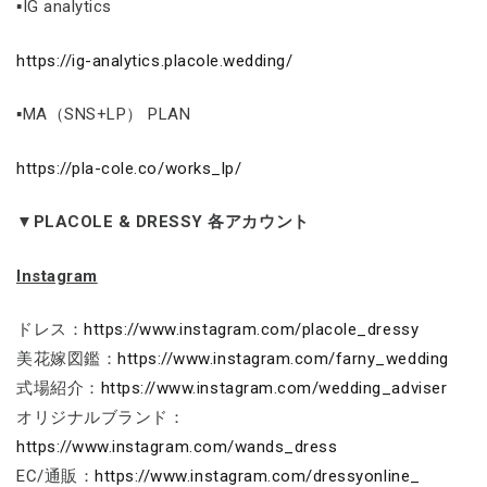
▪IG analytics
https://ig-analytics.placole.wedding/
▪MA（SNS+LP） PLAN
https://pla-cole.co/works_lp/
▼PLACOLE & DRESSY 各アカウント
Instagram
ドレス：
https://www.instagram.com/placole_dressy
美花嫁図鑑：
https://www.instagram.com/farny_wedding
式場紹介：
https://www.instagram.com/wedding_adviser
オリジナルブランド：
https://www.instagram.com/wands_dress
EC/通販：
https://www.instagram.com/dressyonline_