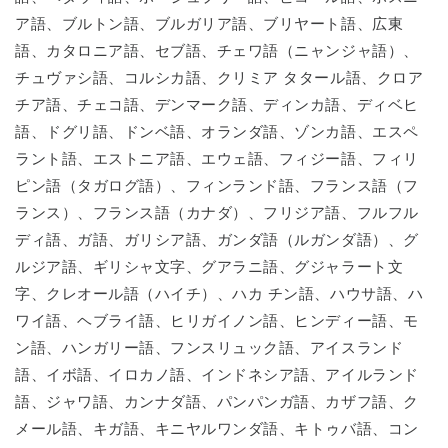
ア語、ブルトン語、ブルガリア語、ブリヤート語、広東
語、カタロニア語、セブ語、チェワ語（ニャンジャ語）、
チュヴァシ語、コルシカ語、クリミア タタール語、クロア
チア語、チェコ語、デンマーク語、ディンカ語、ディベヒ
語、ドグリ語、ドンベ語、オランダ語、ゾンカ語、エスペ
ラント語、エストニア語、エウェ語、フィジー語、フィリ
ピン語（タガログ語）、フィンランド語、フランス語（フ
ランス）、フランス語（カナダ）、フリジア語、フルフル
ディ語、ガ語、ガリシア語、ガンダ語（ルガンダ語）、グ
ルジア語、ギリシャ文字、グアラニ語、グジャラート文
字、クレオール語（ハイチ）、ハカ チン語、ハウサ語、ハ
ワイ語、ヘブライ語、ヒリガイノン語、ヒンディー語、モ
ン語、ハンガリー語、フンスリュック語、アイスランド
語、イボ語、イロカノ語、インドネシア語、アイルランド
語、ジャワ語、カンナダ語、パンパンガ語、カザフ語、ク
メール語、キガ語、キニヤルワンダ語、キトゥバ語、コン