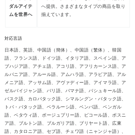
ダルアイテ
へ提供。さまざまなタイプの商品を取り
ムを世界へ
揃えています。
対応言語
日本語、英語、中国語（簡体）、中国語（繁体）、韓国
語、フランス語、ドイツ語、イタリア語、スペイン語、ア
ブハジア語、アチェ語、アコリ語、アフリカーンス語、ア
ルバニア語、アルール語、アムハラ語、アラビア語、アル
メニア語、アッサム語、アヴァディー語、アイマラ語、ア
ゼルバイジャン語、バリ語、バマナ語、バシュキール語、
バスク語、カロバタック語、シマルングン・バタック語、
トバ・バタック語、ベラルーシ語、ベンバ語、ベンガル
語、ベタウィ語、ボージュプリー語、ビコール語、ボスニ
ア語、ブルトン語、ブルガリア語、ブリヤート語、広東
語、カタロニア語、セブ語、チェワ語（ニャンジャ語）、