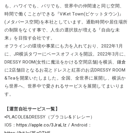
も、ハワイでも、パリでも、世界中の仲間達と同じ空間、
時間で働くことができる『ViKet Town(ビケットタウン)』
(メタバース空間)を本社としています。通勤時間や居住場所
の制限をなくす事で、人生の選択肢が増える『自由な未
来』を目指す会社です。
オフラインの環境や事業にも力を入れており、2022年1月
に、JR横浜タワーにベースオフィスを開設。2022年3月に、
DRESSY ROOM(女性に魔法をかける空間店舗)を横浜、鎌倉
に2店舗目となるお花とドレスと紅茶のお店DRESSY ROOM
&Teaを開業いたしました。全国、全世界に展開し、横浜か
ら世界へ、世界中で愛されるサービスを展開してまいりま
す。
【運営自社サービス一覧】
▪PLACOLE&DRESSY（プラコレ&ドレシー）
IOS：
https://apple.co/3JraLIz
/ Android：
https://bit.ly/3FaQTH5