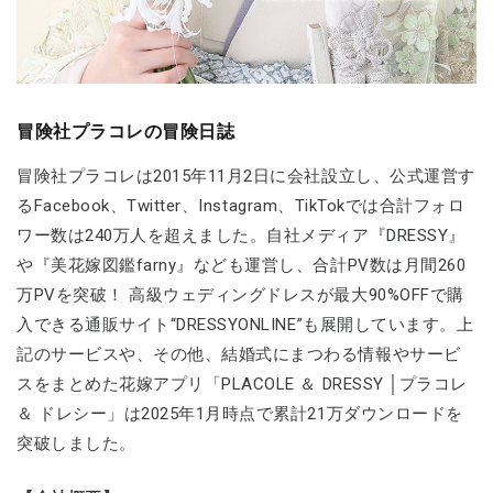
冒険社プラコレの冒険日誌
冒険社プラコレは2015年11月2日に会社設立し、公式運営す
るFacebook、Twitter、Instagram、TikTokでは合計フォロ
ワー数は240万人を超えました。自社メディア『DRESSY』
や『美花嫁図鑑farny』なども運営し、合計PV数は月間260
万PVを突破！ 高級ウェディングドレスが最大90%OFFで購
入できる通販サイト“DRESSYONLINE”も展開しています。上
記のサービスや、その他、結婚式にまつわる情報やサービ
スをまとめた花嫁アプリ「PLACOLE ＆ DRESSY │プラコレ
＆ ドレシー」は2025年1月時点で累計21万ダウンロードを
突破しました。