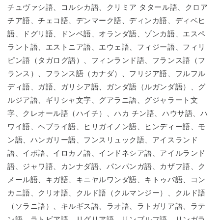
チュヴァシ語、コルシカ語、クリミア タタール語、クロア
チア語、チェコ語、デンマーク語、ディンカ語、ディベヒ
語、ドグリ語、ドンベ語、オランダ語、ゾンカ語、エスペ
ラント語、エストニア語、エウェ語、フィジー語、フィリ
ピン語（タガログ語）、フィンランド語、フランス語（フ
ランス）、フランス語（カナダ）、フリジア語、フルフル
ディ語、ガ語、ガリシア語、ガンダ語（ルガンダ語）、グ
ルジア語、ギリシャ文字、グアラニ語、グジャラート文
字、クレオール語（ハイチ）、ハカ チン語、ハウサ語、ハ
ワイ語、ヘブライ語、ヒリガイノン語、ヒンディー語、モ
ン語、ハンガリー語、フンスリュック語、アイスランド
語、イボ語、イロカノ語、インドネシア語、アイルランド
語、ジャワ語、カンナダ語、パンパンガ語、カザフ語、ク
メール語、キガ語、キニヤルワンダ語、キトゥバ語、コン
カニ語、クリオ語、クルド語（クルマンジー）、クルド語
（ソラニ語）、キルギス語、ラオ語、ラトガリア語、ラテ
ン語、ラトビア語、リグリア語、リンブルフ語、リンガラ