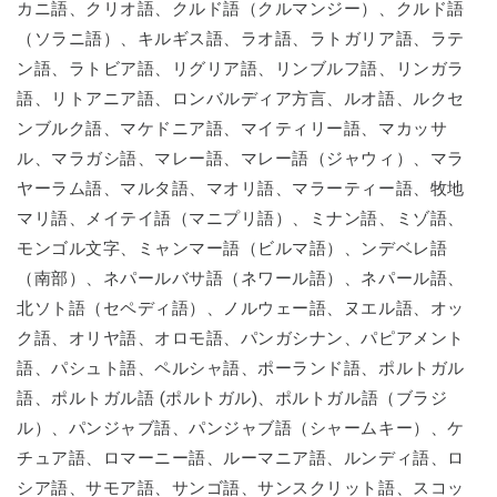
カニ語、クリオ語、クルド語（クルマンジー）、クルド語
（ソラニ語）、キルギス語、ラオ語、ラトガリア語、ラテ
ン語、ラトビア語、リグリア語、リンブルフ語、リンガラ
語、リトアニア語、ロンバルディア方言、ルオ語、ルクセ
ンブルク語、マケドニア語、マイティリー語、マカッサ
ル、マラガシ語、マレー語、マレー語（ジャウィ）、マラ
ヤーラム語、マルタ語、マオリ語、マラーティー語、牧地
マリ語、メイテイ語（マニプリ語）、ミナン語、ミゾ語、
モンゴル文字、ミャンマー語（ビルマ語）、ンデベレ語
（南部）、ネパールバサ語（ネワール語）、ネパール語、
北ソト語（セペディ語）、ノルウェー語、ヌエル語、オッ
ク語、オリヤ語、オロモ語、パンガシナン、パピアメント
語、パシュト語、ペルシャ語、ポーランド語、ポルトガル
語、ポルトガル語 (ポルトガル)、ポルトガル語（ブラジ
ル）、パンジャブ語、パンジャブ語（シャームキー）、ケ
チュア語、ロマーニー語、ルーマニア語、ルンディ語、ロ
シア語、サモア語、サンゴ語、サンスクリット語、スコッ