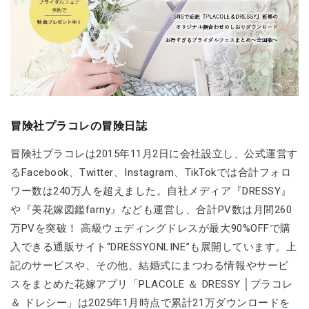
冒険社プラコレの冒険日誌
冒険社プラコレは2015年11月2日に会社設立し、公式運営す
るFacebook、Twitter、Instagram、TikTokでは合計フォロ
ワー数は240万人を超えました。自社メディア『DRESSY』
や『美花嫁図鑑farny』なども運営し、合計PV数は月間260
万PVを突破！ 高級ウェディングドレスが最大90%OFFで購
入できる通販サイト“DRESSYONLINE”も展開しています。上
記のサービスや、その他、結婚式にまつわる情報やサービ
スをまとめた花嫁アプリ「PLACOLE ＆ DRESSY │プラコレ
＆ ドレシー」は2025年1月時点で累計21万ダウンロードを