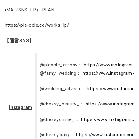
▪MA（SNS+LP） PLAN
https://pla-cole.co/works_lp/
【運営SNS】
@placole_dressy：
https://www.instagram.c
@farny_wedding：
https://www.instagram.c
@wedding_adviser：
https://www.instagram
@dressy_beauty_：
https://www.instagram.
Instagram
@dressyonline_：
https://www.instagram.co
@dressy.baby：
https://www.instagram.com/