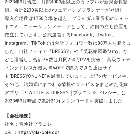
2023年3月現在、月間4000組以上のカップルが新規会員登
録、合計2230名以上のウェディングプランナーが登録し、
導入会場数は1750会場を越え、ブライダル業界初のチャッ
トコミュニケーションメディアとして、独自の立ち位置を
確立しています。公式運営するFacebook、Twitter、
Instagram、TikTokでは合計フォロワー数は80万人を超えま
した。自社メディア『DRESSY』や『美花嫁図鑑farny』な
ども運営し、合計PV数は月間260万PVを突破！ 高級ウェデ
ィングドレスが最大90%OFFで購入できる通販サイ
ト“DRESSYONLINE”も展開しています。上記のサービスや、
その他、結婚式にまつわる情報やサービスをまとめた花嫁
アプリ「PLACOLE ＆ DRESSY │プラコレ＆ ドレシー」は
2023年3月時点で累計21万ダウンロードを突破しました。
【会社概要】
社名：冒険社プラコレ
URL：
https://pla-cole.co/