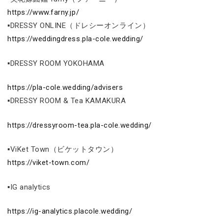
https://www.farny.jp/
▪DRESSY ONLINE（ドレシーオンライン）
https://weddingdress.pla-cole.wedding/
▪DRESSY ROOM YOKOHAMA
https://pla-cole.wedding/advisers
▪DRESSY ROOM & Tea KAMAKURA
https://dressyroom-tea.pla-cole.wedding/
▪ViKet Town（ビケットタウン）
https://viket-town.com/
▪IG analytics
https://ig-analytics.placole.wedding/