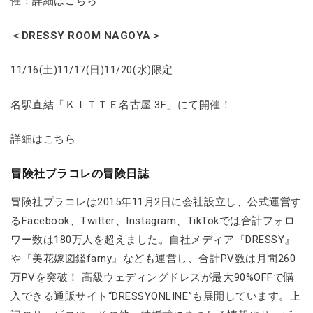
催！詳細はこちら
＜DRESSY ROOM NAGOYA＞
11/16(土)11/17(日)11/20(水)限定
名駅直結「ＫＩＴＴＥ名古屋 3F」にて開催！
詳細はこちら
冒険社プラコレの冒険日誌
冒険社プラコレは2015年11月2日に会社設立し、公式運営す
るFacebook、Twitter、Instagram、TikTokでは合計フォロ
ワー数は180万人を超えました。自社メディア『DRESSY』
や『美花嫁図鑑farny』なども運営し、合計PV数は月間260
万PVを突破！ 高級ウェディングドレスが最大90%OFFで購
入できる通販サイト“DRESSYONLINE”も展開しています。上