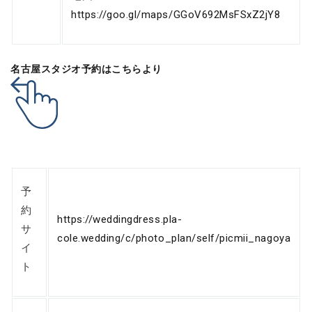
https://goo.gl/maps/GGoV692MsFSxZ2jY8
名古屋スタジオ予約はこちらより
予
約
https://weddingdress.pla-
サ
cole.wedding/c/photo_plan/self/picmii_nagoya
イ
ト