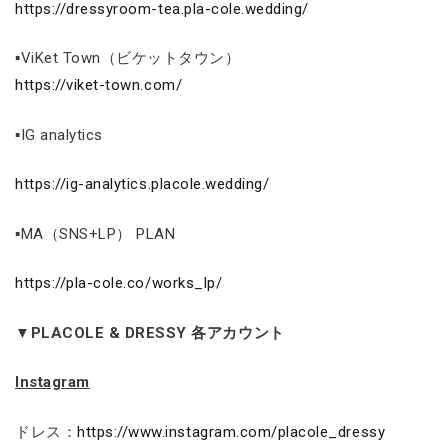
https://dressyroom-tea.pla-cole.wedding/
▪ViKet Town（ビケットタウン）
https://viket-town.com/
▪IG analytics
https://ig-analytics.placole.wedding/
▪MA（SNS+LP） PLAN
https://pla-cole.co/works_lp/
▼PLACOLE & DRESSY 各アカウント
Instagram
ドレス：
https://www.instagram.com/placole_dressy