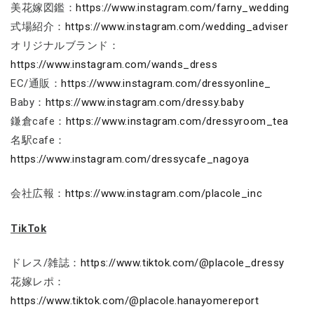
美花嫁図鑑：
https://www.instagram.com/farny_wedding
式場紹介：
https://www.instagram.com/wedding_adviser
オリジナルブランド：
https://www.instagram.com/wands_dress
EC/通販：
https://www.instagram.com/dressyonline_
Baby：
https://www.instagram.com/dressy.baby
鎌倉cafe：
https://www.instagram.com/dressyroom_tea
名駅cafe：
https://www.instagram.com/dressycafe_nagoya
会社広報：
https://www.instagram.com/placole_inc
TikTok
ドレス/雑誌：
https://www.tiktok.com/@placole_dressy
花嫁レポ：
https://www.tiktok.com/@placole.hanayomereport