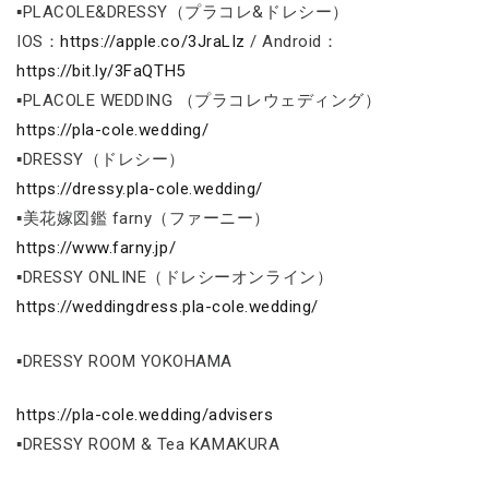
▪PLACOLE&DRESSY（プラコレ&ドレシー）
IOS：
https://apple.co/3JraLIz
/ Android：
https://bit.ly/3FaQTH5
▪PLACOLE WEDDING （プラコレウェディング）
https://pla-cole.wedding/
▪DRESSY（ドレシー）
https://dressy.pla-cole.wedding/
▪美花嫁図鑑 farny（ファーニー）
https://www.farny.jp/
▪DRESSY ONLINE（ドレシーオンライン）
https://weddingdress.pla-cole.wedding/
▪DRESSY ROOM YOKOHAMA
https://pla-cole.wedding/advisers
▪DRESSY ROOM & Tea KAMAKURA