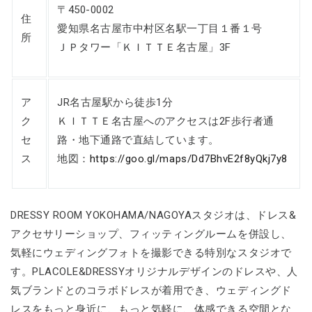
〒450-0002
住
愛知県名古屋市中村区名駅一丁目１番１号
所
ＪＰタワー「ＫＩＴＴＥ名古屋」3F
ア
JR名古屋駅から徒歩1分
ク
ＫＩＴＴＥ名古屋へのアクセスは2F歩行者通
セ
路・地下通路で直結しています。
ス
地図：
https://goo.gl/maps/Dd7BhvE2f8yQkj7y8
DRESSY ROOM YOKOHAMA/NAGOYAスタジオは、ドレス&
アクセサリーショップ、フィッティングルームを併設し、
気軽にウェディングフォトを撮影できる特別なスタジオで
す。PLACOLE&DRESSYオリジナルデザインのドレスや、人
気ブランドとのコラボドレスが着用でき、ウェディングド
レスをもっと身近に、もっと気軽に、体感できる空間とな