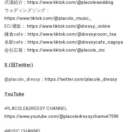
式場紹介：
https://www.tiktok.com/@placolewedding
ウェディングソング：
https://www.tiktok.com/@placole_music_
EC/通販：
https://www.tiktok.com/@dressy_online
鎌倉cafe：
https://www.tiktok.com/@dressyroom_tea
名駅cafe：
https://www.tiktok.com/@dressycafe_nagoya
会社広報：
https://www.tiktok.com/@placole_inc
X (旧Twitter)
@placole_dressy：
https://twitter.com/placole_dressy
YouTube
▪PLACOLE&DRESSY CHANNEL
https://www.youtube.com/@placoledressychannel7590
▪MUSIC CHANNEL