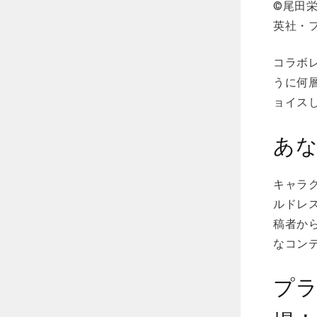
©尾田
英社・
コラボ
うに何
ョイス
あ
キャラ
ルドレス
稿者か
なコン
プ