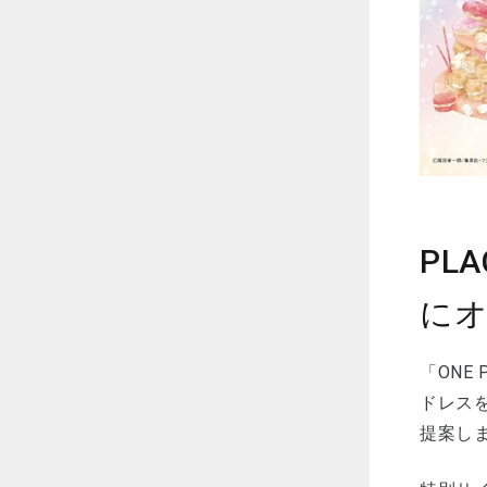
PL
に
「ONE
ドレス
提案し