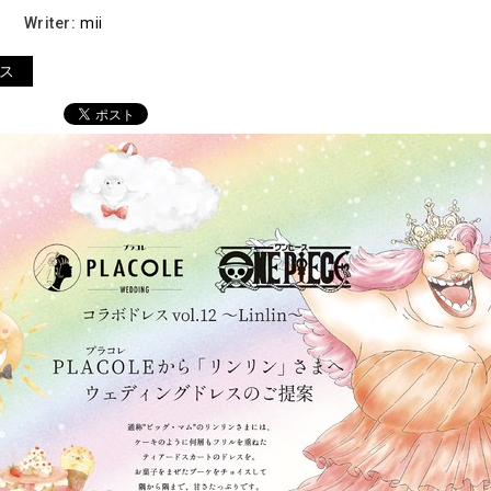
Writer:
mii
ス