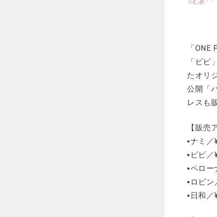
「ONE
「ビビ
たオリ
公開「
レスも
【販売
▪ナミ／¥
▪ビビ／¥
▪ペローナ
▪ロビン／
▪日和／¥