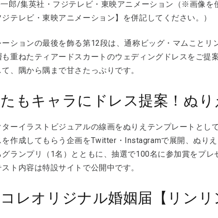
栄一郎/集英社・フジテレビ・東映アニメーション（※画像を
フジテレビ・東映アニメーション】を併記してください。）
レーションの最後を飾る第12段は、通称ビッグ・マムことリ
層も重ねたティアードスカートのウェディングドレスをご提
して、隅から隅まで甘さたっぷりです。
なたもキャラにドレス提案！ぬり
クターイラストビジュアルの線画をぬりえテンプレートとし
を作成してもらう企画をTwitter・Instagramで展開、
らグランプリ（1名）とともに、抽選で100名に参加賞をプ
テスト内容は特設サイトで公開中です。
ラコレオリジナル婚姻届【リンリ