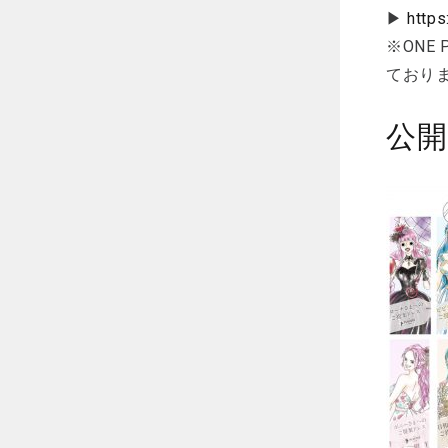
▶
https
※ONE
ており
公