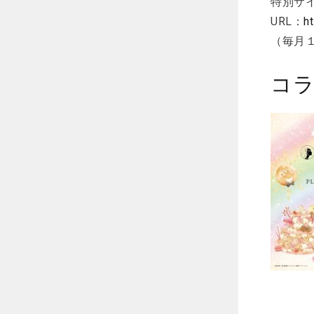
特別サ
URL：
h
（毎⽉
コラ