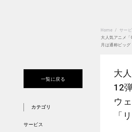
Home
サー
大人気アニメ「O
⽉は通称ビッグ
大人
一覧に戻る
12
ウェ
カテゴリ
「
サービス