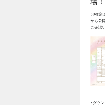
場！
50種
から公開
ご確認
​<ダウ