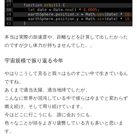
36
37
function
orbit
(
)
{
38
let 
date
=
Date
.
now
(
)
*
0.0005
;
39
earthSphere
.
position
.
x
=
Math
.
cos
(
date
)
*
10.0
;
40
earthSphere
.
position
.
y
=
Math
.
sin
(
date
)
*
10.0
;
41
}
本当は実際の加速度や、距離などを計算して出したかった
のですが少し体力が持ちませんでした。。
宇宙規模で振り返る今年
やはりこうして見ると我々はものすごい中で生きているん
ですね。
あくまで適当太陽、適当地球でしたが、
こんなに世界が混沌している中で彼らは今までと変わらず
燃え続け、そして周り続けています。
今はどこに行こうにも、誰に会おうにも、
色々なことが頭をよぎり疲弊している方も多いと思いま
す。