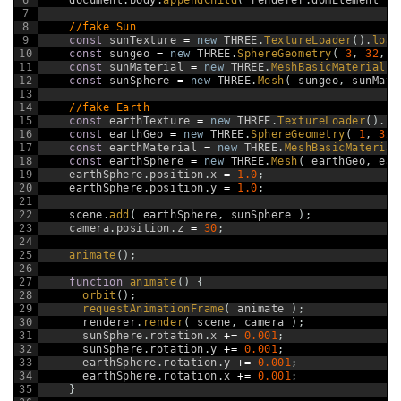
7
8
//fake Sun
9
const
sunTexture
=
new
THREE
.
TextureLoader
(
)
.
load
10
const
sungeo
=
new
THREE
.
SphereGeometry
(
3
,
32
,
3
11
const
sunMaterial
=
new
THREE
.
MeshBasicMaterial
(
12
const
sunSphere
=
new
THREE
.
Mesh
(
sungeo
,
sunMate
13
14
//fake Earth
15
const
earthTexture
=
new
THREE
.
TextureLoader
(
)
.
lo
16
const
earthGeo
=
new
THREE
.
SphereGeometry
(
1
,
32
,
17
const
earthMaterial
=
new
THREE
.
MeshBasicMaterial
18
const
earthSphere
=
new
THREE
.
Mesh
(
earthGeo
,
ear
19
earthSphere
.
position
.
x
=
1.0
;
20
earthSphere
.
position
.
y
=
1.0
;
21
22
scene
.
add
(
earthSphere
,
sunSphere
)
;
23
camera
.
position
.
z
=
30
;
24
25
animate
(
)
;
26
27
function
animate
(
)
{
28
orbit
(
)
;
29
requestAnimationFrame
(
animate
)
;
30
renderer
.
render
(
scene
,
camera
)
;
31
sunSphere
.
rotation
.
x
+=
0.001
;
32
sunSphere
.
rotation
.
y
+=
0.001
;
33
earthSphere
.
rotation
.
y
+=
0.001
;
34
earthSphere
.
rotation
.
x
+=
0.001
;
35
}