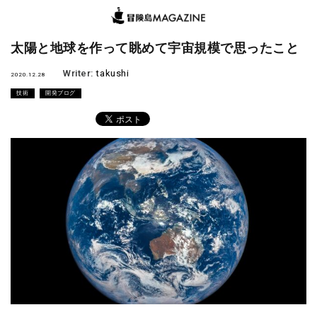
太陽と地球を作って眺めて宇宙規模で思ったこと
Writer:
takushi
2020.12.28
技術
開発ブログ