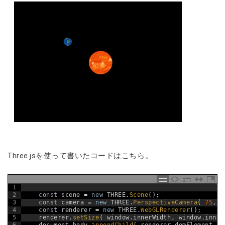
Three.jsを使って書いたコードはこちら。
1
2
const
scene
=
new
THREE
.
Scene
(
)
;
3
const
camera
=
new
THREE
.
PerspectiveCamera
(
75
,
w
4
const
renderer
=
new
THREE
.
WebGLRenderer
(
)
;
5
renderer
.
setSize
(
window
.
innerWidth
,
window
.
inner
6
document
.
body
.
appendChild
(
renderer
.
domElement
)
;