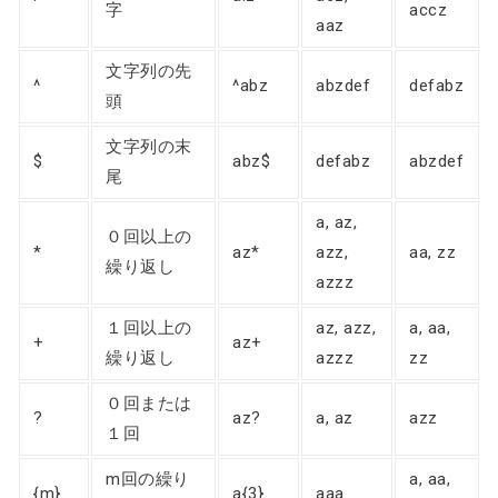
字
accz
aaz
文字列の先
^
^abz
abzdef
defabz
頭
文字列の末
$
abz$
defabz
abzdef
尾
a, az,
０回以上の
*
az*
azz,
aa, zz
繰り返し
azzz
１回以上の
az, azz,
a, aa,
+
az+
繰り返し
azzz
zz
０回または
?
az?
a, az
azz
１回
m回の繰り
a, aa,
{m}
a{3}
aaa