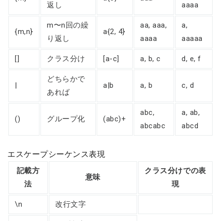
返し
aaaa
m〜n回の繰
aa, aaa,
a,
{m,n}
a{2, 4}
り返し
aaaa
aaaaa
[]
クラス分け
[a-c]
a, b, c
d, e, f
どちらかで
|
a|b
a, b
c, d
あれば
abc,
a, ab,
()
グループ化
(abc)+
abcabc
abcd
エスケープシーケンス表現
記載方
クラス分けでの表
意味
法
現
\n
改行文字