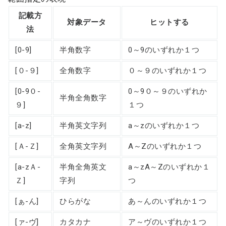
記載方
対象データ
ヒットする
法
[0-9]
半角数字
0～9のいずれか１つ
[０-９]
全角数字
０～９のいずれか１つ
[0-9０-
0～9０～９のいずれか
半角全角数字
９]
１つ
[a-z]
半角英文字列
a～zのいずれか１つ
[Ａ-Ｚ]
全角英文字列
A～Zのいずれか１つ
[a-zＡ-
半角全角英文
a～zA～Zのいずれか１
Ｚ]
字列
つ
[ぁ-ん]
ひらがな
あ～んのいずれか１つ
[ァ-ヴ]
カタカナ
ア～ヴのいずれか１つ