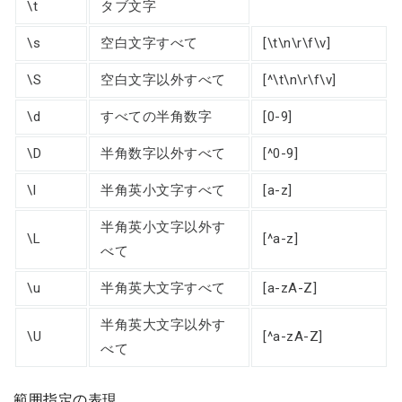
\t
タブ文字
\s
空白文字すべて
[\t\n\r\f\v]
\S
空白文字以外すべて
[^\t\n\r\f\v]
\d
すべての半角数字
[0-9]
\D
半角数字以外すべて
[^0-9]
\l
半角英小文字すべて
[a-z]
半角英小文字以外す
\L
[^a-z]
べて
\u
半角英大文字すべて
[a-zA-Z]
半角英大文字以外す
\U
[^a-zA-Z]
べて
範囲指定の表現