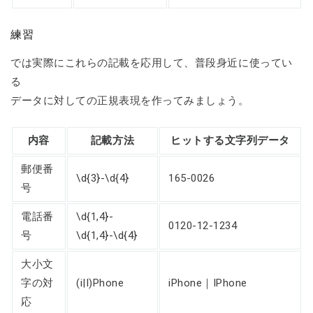
練習
では実際にこれらの記載を応用して、普段身近に使ってい
る
データに対しての正規表現を作ってみましょう。
内容
記載方法
ヒットする文字列データ
郵便番
\d{3}-\d{4}
165-0026
号
電話番
\d{1,4}-
0120-12-1234
号
\d{1,4}-\d{4}
大小文
字の対
(i|I)Phone
iPhone｜IPhone
応