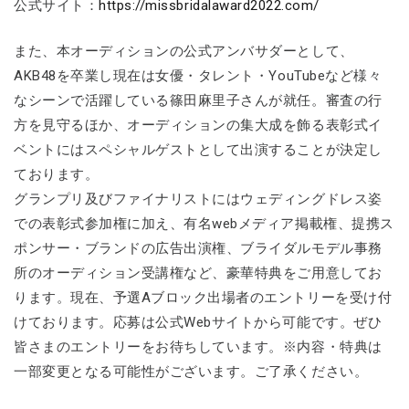
公式サイト：
https://missbridalaward2022.com/
また、本オーディションの公式アンバサダーとして、
AKB48を卒業し現在は女優・タレント・YouTubeなど様々
なシーンで活躍している篠田麻里子さんが就任。審査の行
方を見守るほか、オーディションの集大成を飾る表彰式イ
ベントにはスペシャルゲストとして出演することが決定し
ております。
グランプリ及びファイナリストにはウェディングドレス姿
での表彰式参加権に加え、有名webメディア掲載権、提携ス
ポンサー・ブランドの広告出演権、ブライダルモデル事務
所のオーディション受講権など、豪華特典をご用意してお
ります。現在、予選Aブロック出場者のエントリーを受け付
けております。応募は公式Webサイトから可能です。ぜひ
皆さまのエントリーをお待ちしています。※内容・特典は
一部変更となる可能性がございます。ご了承ください。