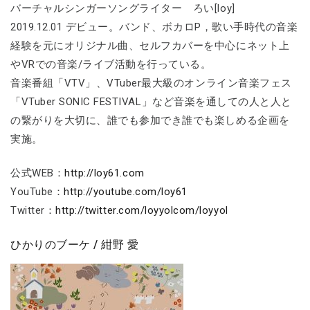
バーチャルシンガーソングライター ろい[loy]
2019.12.01 デビュー。バンド、ボカロP，歌い手時代の音楽
経験を元にオリジナル曲、セルフカバーを中心にネット上
やVRでの音楽/ライブ活動を行っている。
音楽番組「VTV」、VTuber最大級のオンライン音楽フェス
「VTuber SONIC FESTIVAL」など音楽を通しての人と人と
の繋がりを大切に、誰でも参加でき誰でも楽しめる企画を
実施。
​公式WEB：
http://loy61.com
YouTube：
http://youtube.com/loy61
Twitter：
http://twitter.com/loyyolcom/loyyol
ひかりのブーケ / 紺野 愛