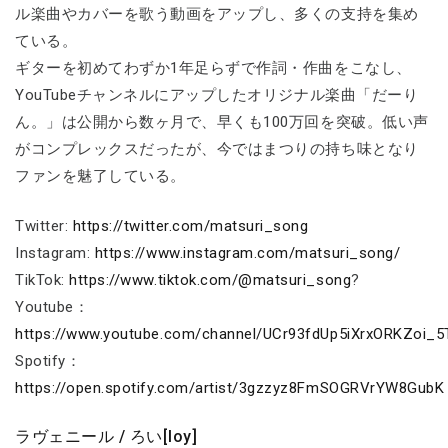
ル楽曲やカバーを歌う動画をアップし、多くの支持を集め
ている。
ギターを初めてわずか1年足らずで作詞・作曲をこなし、
YouTubeチャンネルにアップしたオリジナル楽曲「だーり
ん。」は公開から数ヶ月で、早くも100万回を突破。低い声
がコンプレックスだったが、今ではまつりの持ち味となり
ファンを魅了している。
Twitter:
https://twitter.com/matsuri_song
Instagram:
https://www.instagram.com/matsuri_song/
TikTok:
https://www.tiktok.com/@matsuri_song
?
Youtube：
https://www.youtube.com/channel/UCr93fdUp5iXrxORKZoi_5
Spotify：
https://open.spotify.com/artist/3gzzyz8FmSOGRVrYW8GubK
ラヴェニール / ろい[loy]