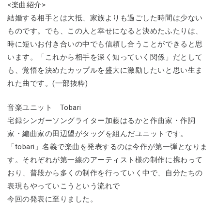
<楽曲紹介>
結婚する相手とは大抵、家族よりも過ごした時間は少ない
ものです。でも、この人と幸せになると決めたふたりは、
時に短いお付き合いの中でも信頼し合うことができると思
います。「これから相手を深く知っていく関係」だとして
も、覚悟を決めたカップルを盛大に激励したいと思い生ま
れた曲です。(一部抜粋)
音楽ユニット Tobari
宅録シンガーソングライター加藤はるかと作曲家・作詞
家・編曲家の田辺望がタッグを組んだユニットです。
「tobari」名義で楽曲を発表するのは今作が第一弾となりま
す。それぞれが第一線のアーティスト様の制作に携わって
おり、普段から多くの制作を行っていく中で、自分たちの
表現もやっていこうという流れで
今回の発表に至りました。