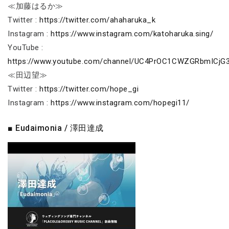
≪加藤はるか≫
Twitter :
https://twitter.com/ahaharuka_k
Instagram :
https://www.instagram.com/katoharuka.sing/
YouTube :
https://www.youtube.com/channel/UC4PrOC1CWZGRbmICj
≪田辺望≫
Twitter :
https://twitter.com/hope_gi
Instagram :
https://www.instagram.com/hopegi11/
■ Eudaimonia / 澤田達成