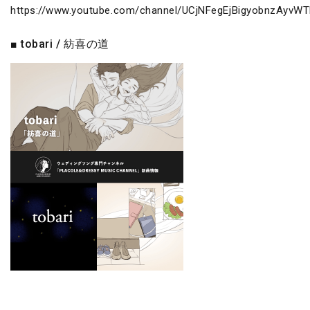
https://www.youtube.com/channel/UCjNFegEjBigyobnzAyvW
■ tobari / 紡喜の道