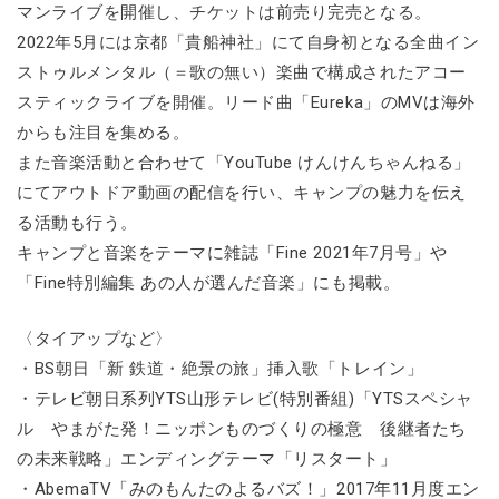
マンライブを開催し、チケットは前売り完売となる。
2022年5月には京都「貴船神社」にて自身初となる全曲イン
ストゥルメンタル（＝歌の無い）楽曲で構成されたアコー
スティックライブを開催。リード曲「Eureka」のMVは海外
からも注目を集める。
また音楽活動と合わせて「YouTube けんけんちゃんねる」
にてアウトドア動画の配信を行い、キャンプの魅力を伝え
る活動も行う。
キャンプと音楽をテーマに雑誌「Fine 2021年7月号」や
「Fine特別編集 あの人が選んだ音楽」にも掲載。
〈タイアップなど〉
・BS朝日「新 鉄道・絶景の旅」挿入歌「トレイン」
・テレビ朝日系列YTS山形テレビ(特別番組)「YTSスペシャ
ル やまがた発！ニッポンものづくりの極意 後継者たち
の未来戦略」エンディングテーマ「リスタート」
・AbemaTV「みのもんたのよるバズ！」2017年11月度エン