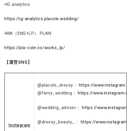
▪IG analytics
https://ig-analytics.placole.wedding/
▪MA（SNS+LP） PLAN
https://pla-cole.co/works_lp/
【運営SNS】
@placole_dressy：
https://www.instagram.c
@farny_wedding：
https://www.instagram.c
@wedding_adviser：
https://www.instagram
@dressy_beauty_：
https://www.instagram.
Instagram