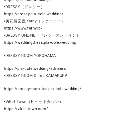
▪DRESSY（ドレシー）
https://dressy.pla-cole.wedding/
▪美花嫁図鑑 farny（ファーニー）
https://www.farny.jp/
▪DRESSY ONLINE（ドレシーオンライン）
https://weddingdress.pla-cole.wedding/
▪DRESSY ROOM YOKOHAMA
https://pla-cole.wedding/advisers
▪DRESSY ROOM & Tea KAMAKURA
https://dressyroom-tea.pla-cole.wedding/
▪ViKet Town（ビケットタウン）
https://viket-town.com/