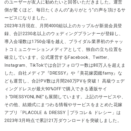
のユーザーが友人に勧めたいと回答いただきました。運営
側が驚くほど、毎日たくさんの“ありがとう“の声を頂けるサ
ービスになりました。
2023年3月現在、月間4000組以上のカップルが新規会員登
録、合計2230名以上のウェディングプランナーが登録し、
導入会場数は1750会場を越え、ブライダル業界初のチャッ
トコミュニケーションメディアとして、独自の立ち位置を
確立しています。公式運営するFacebook、Twitter、
Instagram、TikTokでは合計フォロワー数は80万人を超えま
した。自社メディア『DRESSY』や『美花嫁図鑑farny』な
ども運営し、合計PV数は月間260万PVを突破！ 高級ウェデ
ィングドレスが最大90%OFFで購入できる通販サイ
ト“DRESSYONLINE”も展開しています。上記のサービスや、
その他、結婚式にまつわる情報やサービスをまとめた花嫁
アプリ「PLACOLE ＆ DRESSY │プラコレ＆ ドレシー」は
2023年3月時点で累計21万ダウンロードを突破しました。