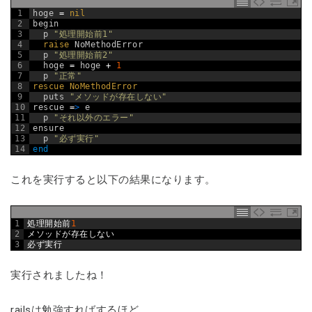
1
hoge
=
nil
2
begin
3
p
"処理開始前1"
4
raise 
NoMethodError
5
p
"処理開始前2"
6
hoge
=
hoge
+
1
7
p
"正常"
8
rescue 
NoMethodError
9
puts
"メソッドが存在しない"
10
rescue
=
>
e
11
p
"それ以外のエラー"
12
ensure
13
p
"必ず実行"
14
end
これを実行すると以下の結果になります。
1
処理開始前
1
2
メソッドが存在しない
3
必ず実行
実行されましたね！
railsは勉強すればするほど