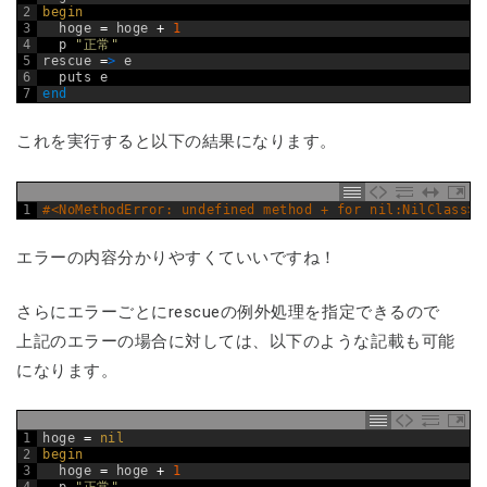
2
begin
3
hoge
=
hoge
+
1
4
p
"正常"
5
rescue
=
>
e
6
puts
e
7
end
これを実行すると以下の結果になります。
1
#<NoMethodError: undefined method + for nil:NilClass>
エラーの内容分かりやすくていいですね！
さらにエラーごとにrescueの例外処理を指定できるので
上記のエラーの場合に対しては、以下のような記載も可能
になります。
1
hoge
=
nil
2
begin
3
hoge
=
hoge
+
1