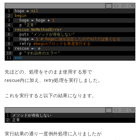
1
hoge
=
nil
2
begin
3
hoge
=
hoge
+
1
4
p
"正常"
5
rescue 
NoMethodError
6
puts
"メソッドが存在しない"
7
hoge
=
1
# hogeに値を設定したのでnilでは無くなる
8
retry
#beginブロックを再度実行する
9
rescue
=
>
e
10
p
"それ以外のエラー"
11
end
先ほどの、処理をそのまま使用する形で
rescue内に加え、retry処理を実行しました。
これを実行すると以下の結果になります。
1
メソッドが存在しない
2
正常
実行結果の通り一度例外処理に入りましたが