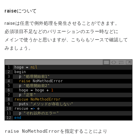
raiseについて
raiseは任意で例外処理を発生させることができます。
必須項目不足などのバリエーションのエラー時などに
メインで使うかと思いますが、こちらもソースで確認して
みましょう。
1
hoge
=
nil
2
begin
3
p
"処理開始前1"
4
raise 
NoMethodError
5
p
"処理開始前2"
6
hoge
=
hoge
+
1
7
p
"正常"
8
rescue 
NoMethodError
9
puts
"メソッドが存在しない"
10
rescue
=
>
e
11
p
"それ以外のエラー"
12
end
raise NoMethodError
を指定することにより