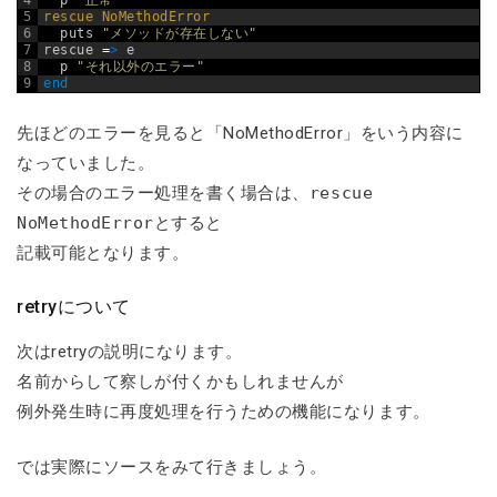
4
p
"正常"
5
rescue 
NoMethodError
6
puts
"メソッドが存在しない"
7
rescue
=
>
e
8
p
"それ以外のエラー"
9
end
先ほどのエラーを見ると「NoMethodError」をいう内容に
なっていました。
その場合のエラー処理を書く場合は、
rescue
NoMethodError
とすると
記載可能となります。
retryについて
次はretryの説明になります。
名前からして察しが付くかもしれませんが
例外発生時に再度処理を行うための機能になります。
では実際にソースをみて行きましょう。