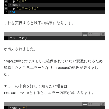
4
p
"正常"
5
rescue
6
p
"エラーですよ"
7
end
これを実行すると以下の結果になります。
1
エラーですよ
が出力されました。
hogeはnilなのでメモリに確保されていない変数になるため
加算したところエラーとなり、rescueの処理が走りまし
た。
エラーの中身を詳しく知りたい場合は
rescue => e
とすると、エラー内容がeに入ります。
1
hoge
=
nil