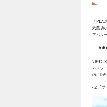
「PLA
武藤功樹
アバタ
Vi
ViKe
ネスツ
内にD
▪公式サ