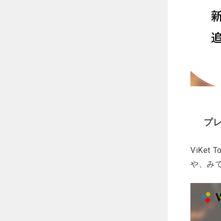
プ
ViKe
や、み