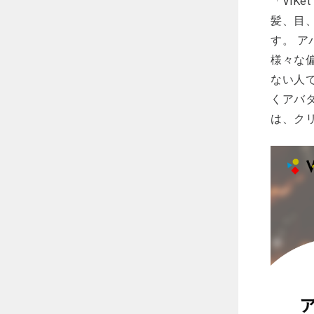
「ViK
髪、目
す。 
様々な
ない人
くアバ
は、ク