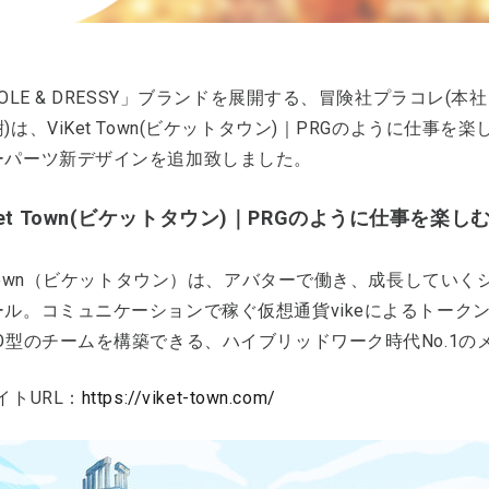
COLE & DRESSY」ブランドを展開する、冒険社プラコレ(
)は、ViKet Town(ビケットタウン)｜PRGのように仕
ーパーツ新デザインを追加致しました。
Ket Town(ビケットタウン)｜PRGのように仕事を
t Town（ビケットタウン）は、アバターで働き、成長して
ール。コミュニケーションで稼ぐ仮想通貨vikeによるトーク
AO型のチームを構築できる、ハイブリッドワーク時代No.1
イトURL：
https://viket-town.com/