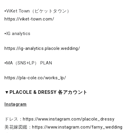
▪ViKet Town（ビケットタウン）
https://viket-town.com/
▪IG analytics
https://ig-analytics.placole.wedding/
▪MA（SNS+LP） PLAN
https://pla-cole.co/works_lp/
▼PLACOLE & DRESSY 各アカウント
Instagram
ドレス：
https://www.instagram.com/placole_dressy
美花嫁図鑑：
https://www.instagram.com/farny_wedding