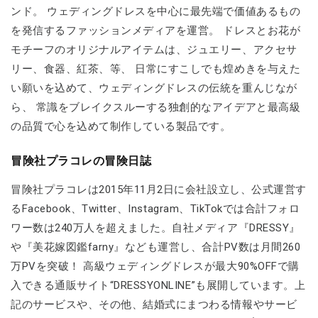
ンド。 ウェディングドレスを中心に最先端で価値あるもの
を発信するファッションメディアを運営。 ドレスとお花が
モチーフのオリジナルアイテムは、ジュエリー、アクセサ
リー、食器、紅茶、等、 日常にすこしでも煌めきを与えた
い願いを込めて、ウェディングドレスの伝統を重んじなが
ら、 常識をブレイクスルーする独創的なアイデアと最高級
の品質で心を込めて制作している製品です。
冒険社プラコレの冒険日誌
冒険社プラコレは2015年11月2日に会社設立し、公式運営す
るFacebook、Twitter、Instagram、TikTokでは合計フォロ
ワー数は240万人を超えました。自社メディア『DRESSY』
や『美花嫁図鑑farny』なども運営し、合計PV数は月間260
万PVを突破！ 高級ウェディングドレスが最大90%OFFで購
入できる通販サイト“DRESSYONLINE”も展開しています。上
記のサービスや、その他、結婚式にまつわる情報やサービ