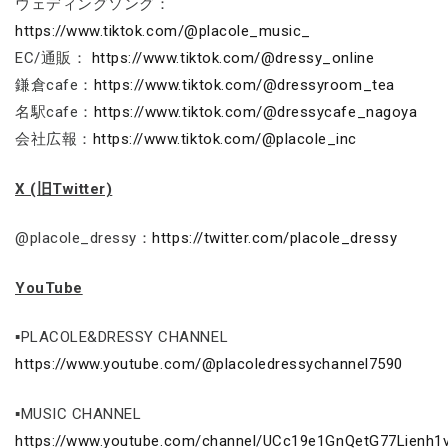
ウェディングソング：
https://www.tiktok.com/@placole_music_
EC/通販：
https://www.tiktok.com/@dressy_online
鎌倉cafe：
https://www.tiktok.com/@dressyroom_tea
名駅cafe：
https://www.tiktok.com/@dressycafe_nagoya
会社広報：
https://www.tiktok.com/@placole_inc
X (旧Twitter)
@placole_dressy：
https://twitter.com/placole_dressy
YouTube
▪PLACOLE&DRESSY CHANNEL
https://www.youtube.com/@placoledressychannel7590
▪MUSIC CHANNEL
https://www.youtube.com/channel/UCc19e1GnQetG77Lienh1