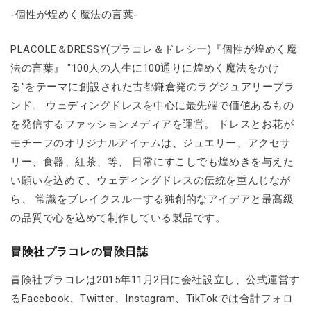
-個性が煌めく魔法の言葉-
PLACOLE＆DRESSY(プラコレ＆ドレシー)『個性が煌めく魔
法の言葉』 "100人の人生に100通りに煌めく魔法をかけ
る"をテーマに創設された古都鎌倉発のラグジュアリーブラ
ンド。 ウェディングドレスを中心に最先端で価値あるもの
を発信するファッションメディアを運営。 ドレスとお花が
モチーフのオリジナルアイテムは、ジュエリー、アクセサ
リー、食器、紅茶、等、 日常にすこしでも煌めきを与えた
い願いを込めて、ウェディングドレスの伝統を重んじなが
ら、 常識をブレイクスルーする独創的なアイデアと最高級
の品質で心を込めて制作している製品です。
冒険社プラコレの冒険日誌
冒険社プラコレは2015年11月2日に会社設立し、公式運営す
るFacebook、Twitter、Instagram、TikTokでは合計フォロ