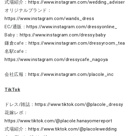
式場紹介：
https://www.instagram.com/wedding_adviser
オリジナルブランド：
https://www.instagram.com/wands_dress
EC/通販：
https://www.instagram.com/dressyonline_
Baby：
https://www.instagram.com/dressy.baby
鎌倉cafe：
https://www.instagram.com/dressyroom_tea
名駅cafe：
https://www.instagram.com/dressycafe_nagoya
会社広報：
https://www.instagram.com/placole_inc
TikTok
ドレス/雑誌：
https://www.tiktok.com/@placole_dressy
花嫁レポ：
https://www.tiktok.com/@placole.hanayomereport
式場紹介：
https://www.tiktok.com/@placolewedding