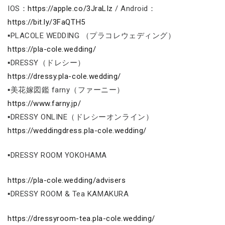
IOS：
https://apple.co/3JraLIz
/ Android：
https://bit.ly/3FaQTH5
▪PLACOLE WEDDING （プラコレウェディング）
https://pla-cole.wedding/
▪DRESSY（ドレシー）
https://dressy.pla-cole.wedding/
▪美花嫁図鑑 farny（ファーニー）
https://www.farny.jp/
▪DRESSY ONLINE（ドレシーオンライン）
https://weddingdress.pla-cole.wedding/
▪DRESSY ROOM YOKOHAMA
https://pla-cole.wedding/advisers
▪DRESSY ROOM & Tea KAMAKURA
https://dressyroom-tea.pla-cole.wedding/