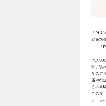
「PLA
武藤功
『P
PLAC
破、現
ルのデ
届や都
くの新
この度、
チーフ