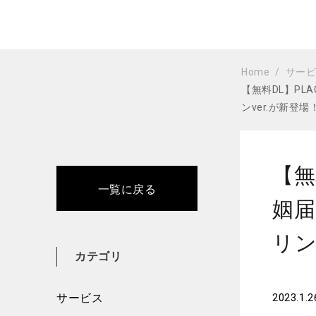
Home
サー
【無料DL】PL
ンver.が新登場
【無
一覧に戻る
姻
リン
カテゴリ
サービス
2023.1.2