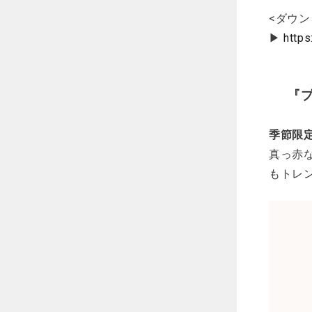
<ダウン
▶
https
『
季節限
真っ赤
もトレ