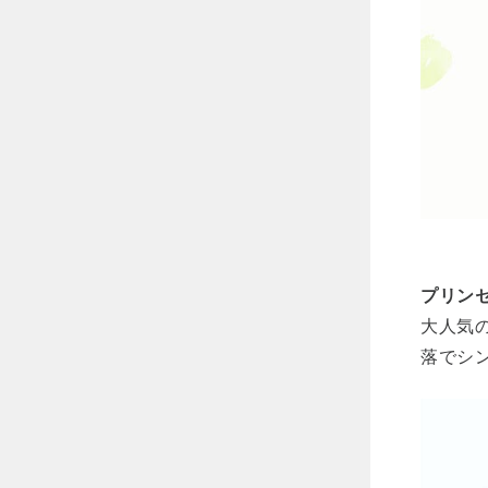
プリン
大人気
落でシ