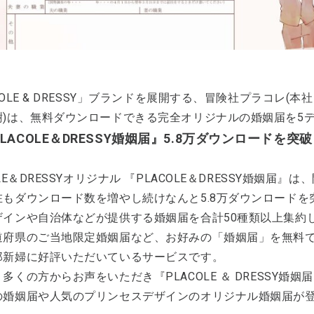
COLE & DRESSY」ブランドを展開する、冒険社プラコレ(
樹)は、無料ダウンロードできる完全オリジナルの婚姻届を5
LACOLE＆DRESSY婚姻届』5.8万ダウンロードを
OLE＆DRESSYオリジナル 『PLACOLE＆DRESSY婚姻届
在もダウンロード数を増やし続けなんと5.8万ダウンロード
ザインや自治体などが提供する婚姻届を合計50種類以上集約
道府県のご当地限定婚姻届など、お好みの「婚姻届」を無料
郎新婦に好評いただいているサービスです。
多くの方からお声をいただき『PLACOLE ＆ DRESSY婚
の婚姻届や人気のプリンセスデザインのオリジナル婚姻届が