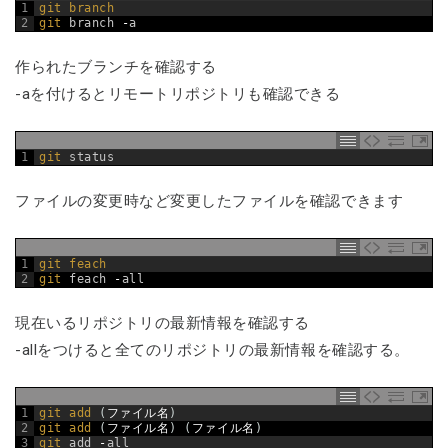
1
git 
branch
2
git 
branch
-
a
作られたブランチを確認する
-aを付けるとリモートリポジトリも確認できる
1
git 
status
ファイルの変更時など変更したファイルを確認できます
1
git 
feach
2
git 
feach
-
all
現在いるリポジトリの最新情報を確認する
-allをつけると全てのリポジトリの最新情報を確認する。
1
git 
add
(
ファイル名
)
2
git 
add
(
ファイル名
)
(
ファイル名
)
3
git 
add
-
all