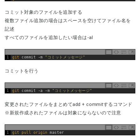
コミット対象のファイルを追加する
複数ファイル追加の場合はスペースを空けてファイル名を
記述
すべてのファイルを追加したい場合は-al
1
git 
commit
-
m
"コミットメッセージ"
コミットを行う
1
git 
commit
-
a
-
m
"コミットメッセージ"
変更されたファイルをまとめてadd + commitするコマンド
※新規作成されたファイルは対象にならないので注意
1
git 
pull 
origin 
master