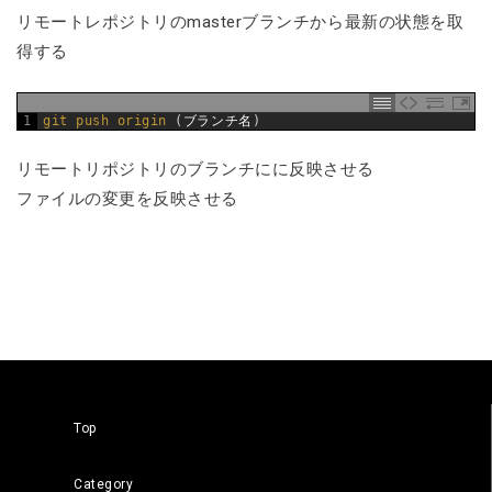
リモートレポジトリのmasterブランチから最新の状態を取
得する
1
git 
push 
origin
(
ブランチ名
)
リモートリポジトリのブランチにに反映させる
ファイルの変更を反映させる
Top
Category