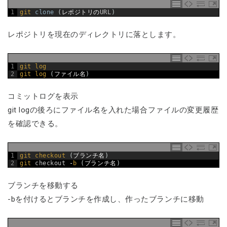
1
git 
clone
(
レポジトリの
URL
)
レポジトリを現在のディレクトリに落とします。
1
git 
log
2
git 
log
(
ファイル名
)
コミットログを表示
git logの後ろにファイル名を入れた場合ファイルの変更履歴
を確認できる。
1
git 
checkout
(
ブランチ名
)
2
git 
checkout
-
b
(
ブランチ名
)
ブランチを移動する
-bを付けるとブランチを作成し、作ったブランチに移動