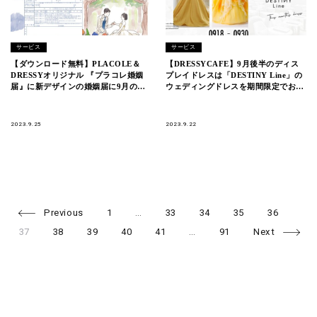
サービス
サービス
【ダウンロード無料】PLACOLE＆
【DRESSYCAFE】9月後半のディス
DRESSYオリジナル 『プラコレ婚姻
プレイドレスは「DESTINY Line」の
届』に新デザインの婚姻届に9月の新
ウェディングドレスを期間限定でお届
デザインが登場！
けいたします。
2023.9.25
2023.9.22
Page
Page
Page
Page
Page
Pag
Posts
Previous
1
…
33
34
35
36
Page
Page
Page
Page
Page
navigation
37
38
39
40
41
…
91
Next