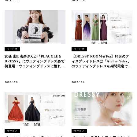
2023.10.10
2023.10.9
サービス
サービス
女優 山田杏奈さんが『PLACOLE＆
【DRESSY ROOM＆Tea】10月のデ
DRESSY』にウェディングドレス姿で
ィスプレイドレスは「Atelier Yuka」
初登場！ウェディングドレスに憧れる
のウェディングドレスを期間限定でお
すべての人へのメッセージとは？
届けいたします。
2023.10.8
2023.10.6
サービス
サービス