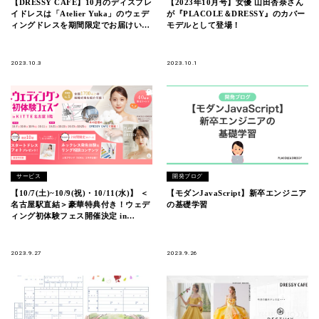
【DRESSY CAFE】10月のディスプレ
【2023年10月号】女優 山田杏奈さん
イドレスは「Atelier Yuka」のウェデ
が『PLACOLE＆DRESSY』のカバー
ィングドレスを期間限定でお届けいた
モデルとして登場！
します。
2023.10.3
2023.10.1
サービス
開発ブログ
【10/7(土)~10/9(祝)・10/11(水)】 ＜
【モダンJavaScript】新卒エンジニア
名古屋駅直結＞豪華特典付き！ウェデ
の基礎学習
ィング初体験フェス開催決定 in
DRESSY CAFE
2023.9.27
2023.9.26