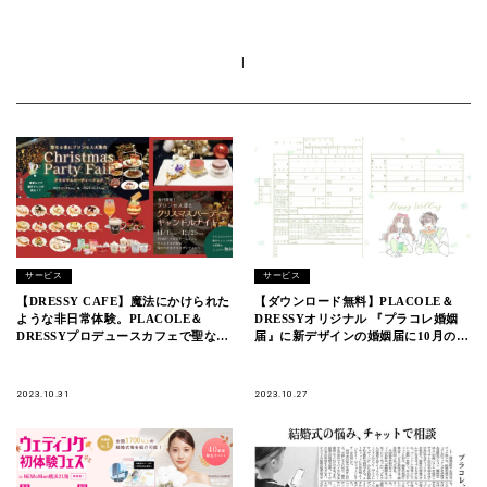
|
サービス
サービス
【DRESSY CAFE】魔法にかけられた
【ダウンロード無料】PLACOLE＆
ような非日常体験。PLACOLE＆
DRESSYオリジナル 『プラコレ婚姻
DRESSYプロデュースカフェで聖なる
届』に新デザインの婚姻届に10月の新
夜を。「クリスマスパーティーフェ
デザインが登場！
ア」を開催！
2023.10.31
2023.10.27