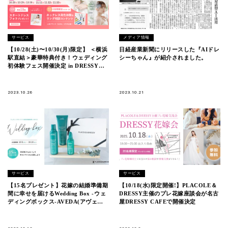
サービス
メディア情報
【10/28(土)〜10/30(月)限定】 ＜横浜
日経産業新聞にリリースした『AIドレ
駅直結＞豪華特典付き！ウェディング
シーちゃん』が紹介されました。
初体験フェス開催決定 in DRESSY
ROOM
2023.10.26
2023.10.21
サービス
サービス
【15名プレゼント】花嫁の結婚準備期
【10/18(水)限定開催!】PLACOLE＆
間に幸せを届けるWedding Box -ウェ
DRESSY主催のプレ花嫁座談会が名古
ディングボックス-AVEDA(アヴェダ)
屋DRESSY CAFEで開催決定
ボタニカルリペアシリーズを花嫁に。