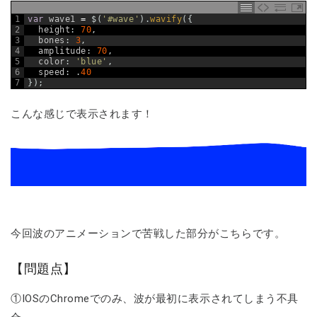
1
var
wave1
=
$
(
'#wave'
)
.
wavify
(
{
2
height
:
70
,
3
bones
:
3
,
4
amplitude
:
70
,
5
color
:
'blue'
,
6
speed
:
.
40
7
}
)
;
こんな感じで表示されます！
今回波のアニメーションで苦戦した部分がこちらです。
【問題点】
①IOSのChromeでのみ、波が最初に表示されてしまう不具