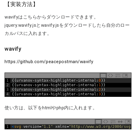
【実装方法】
wavifyはこちらからダウンロードできます。
jquery.wavify.jsとwavify.jsをダウンロードしたら自分のロー
カルパスに入れます。
wavify
https://github.com/peacepostman/wavify
1
{
{
urvanov
-
syntax
-
highlighter
-
internal
:
0
}
}
2
{
{
urvanov
-
syntax
-
highlighter
-
internal
:
1
}
}
3
{
{
urvanov
-
syntax
-
highlighter
-
internal
:
2
}
}
4
{
{
urvanov
-
syntax
-
highlighter
-
internal
:
3
}
}
使い方は、以下をhtmlやphp内に入れます。
1
<
svg 
version
=
"1.1"
xmlns
=
"http://www.w3.org/2000/svg"
>