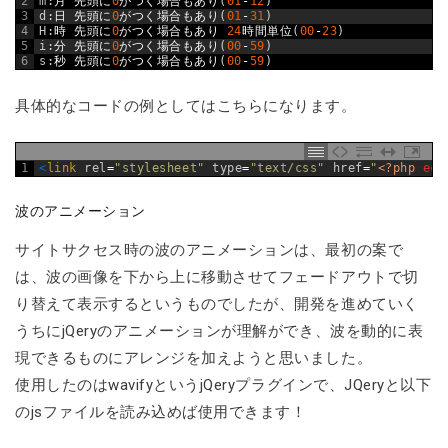
2
m
:
月
先頭に
0
がつく場合もあり
(
01
-
12
)
3
d
:
日
先頭に
0
がつく場合もあり
(
01
-
31
)
4
H
:
時
先頭に
0
がつく場合もあり
24
時間単位
(
00
-
23
)
5
i
:
分
先頭に
0
がつく場合もあり
(
00
-
59
)
6
s
:
秒
先頭に
0
がつく場合もあり
(
00
-
59
)
具体的なコードの例としてはこちらになります。
1
<
link 
rel
=
"stylesheet"
type
=
"text/css"
href
=
"
<?php
ech
波のアニメーション
サイトサクセス時の波のアニメーションは、最初の案で
は、波の画像を下から上に移動させてフェードアウトで切
り替えて表示するというものでしたが、開発を進めていく
うちにjQeryのアニメーションが理解ができ、波を動的に表
現できるものにアレンジを加えようと思いました。
使用したのはwavifyというjQeryプラグインで、JQeryと以下
のjsファイルを読み込めば使用できます！