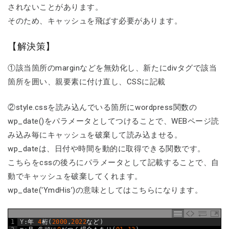
されないことがあります。
そのため、キャッシュを飛ばす必要があります。
【解決策】
①該当箇所のmarginなどを無効化し、新たにdivタグで該当
箇所を囲い、親要素に付け直し、CSSに記載
②style.cssを読み込んでいる箇所にwordpress関数の
wp_date()をパラメータとしてつけることで、WEBページ読
み込み毎にキャッシュを破棄して読み込ませる。
wp_dateは、日付や時間を動的に取得できる関数です。
こちらをcssの後ろにパラメータとして記載することで、自
動でキャッシュを破棄してくれます。
wp_date('YmdHis’)の意味としてはこちらになります。
1
Y
:
年
4
桁
(
2000
,
2022
など
)