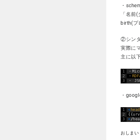
・sch
「名前(
birth
②シン
実際に
主に以
1
・
Mic
2
・
RDF
3
・
JS
・goo
1
<
hea
2
{
{
ur
3
<
/
he
おしまい