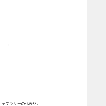
、、、」
。
g がボキャブラリーの代表格。