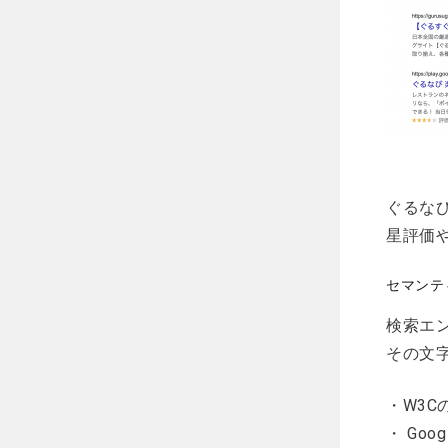
ぐるな
星評価
セマンテ
検索エ
その文
・W3Cの
・ Go