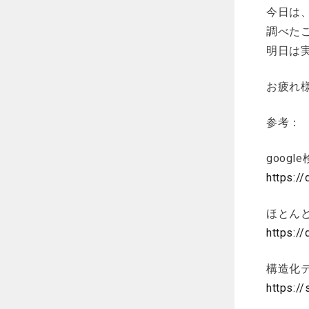
今日は
調べた
明日は実
お疲れ
参考：
goog
https:/
ほとん
https://
構造化
https://