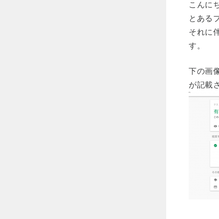
こんに
とあるプ
それに
す。
下の画
が記載