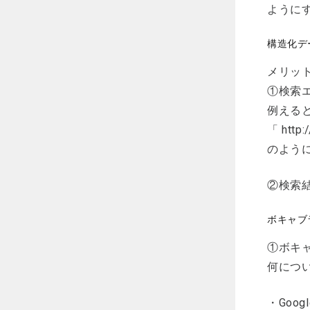
ように
構造化デ
メリッ
①検索
例えると「
「 ht
のよう
②検索
ボキャブ
①ボキ
何につ
・Goog