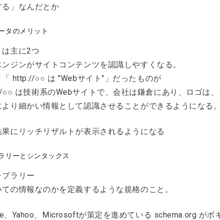
する」なんだとか
ータのメリット
トは主に2つ
エンジンがサイトコンテンツを認識しやすくなる。
 http://○○ は "Webサイト"」だったものが
tp://○○ は技術系のWebサイトで、会社は鎌倉にあり、ロゴは
により細かい情報として認識させることができるようになる
結果にリッチリザルトが表示されるようになる
ラリーとシンタックス
ャブラリー
いての情報なのかを定義するような規格のこと。
le、Yahoo、Microsoftが策定を進めている schema.or