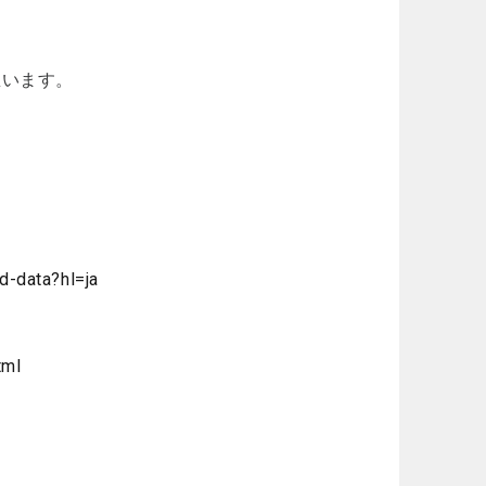
思います。
d-data?hl=ja
tml