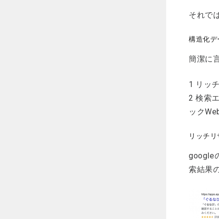
それで
構造化デ
簡潔に
1 リ
2 検
ックW
リッチリ
goog
索結果