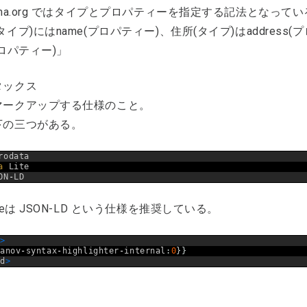
ema.org ではタイプとプロパティーを指定する記法となって
タイプ)にはname(プロパティー)、住所(タイプ)はaddress
(プロパティー)」
タックス
マークアップする仕様のこと。
下の三つがある。
rodata
a 
Lite
ON
-
LD
gleは JSON-LD という仕様を推奨している。
d
>
vanov
-
syntax
-
highlighter
-
internal
:
0
}
}
ad
>