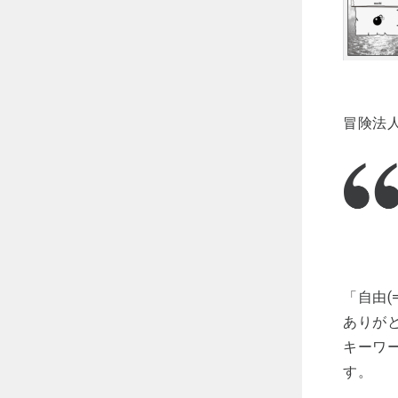
冒険法
「自由
ありが
キーワ
す。