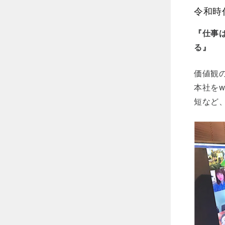
令和時
『仕事
る』
価値観
本社を
短など