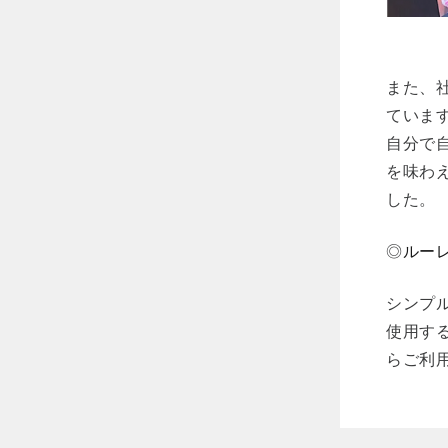
また、
ていま
自分で
を味わ
した。
◎
ルー
シンプ
使用す
らご利