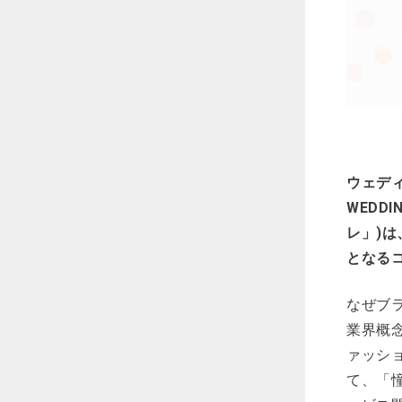
ウェディ
WEDD
レ」)
となるコ
なぜブ
業界概
ァッシ
て、「