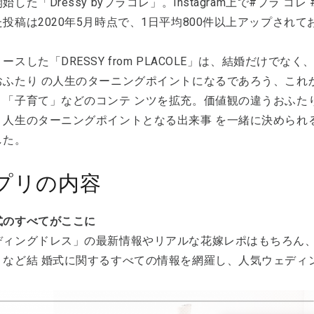
始した「Dressy byプラコレ」。Instagram上で#プラ コ
投稿は2020年5月時点で、1日平均800件以上アップされて
ースした「DRESSY from PLACOLE」は、結婚だけで
おふたり の人生のターニングポイントになるであろう、これ
」「子育て」などのコンテ ンツを拡充。価値観の違うおふた
、人生のターニングポイントとなる出来事 を一緒に決められ
した。
プリの内容
式のすべてがここに
ディングドレス」の最新情報やリアルな花嫁レポはもちろん
」など結 婚式に関するすべての情報を網羅し、人気ウェディ