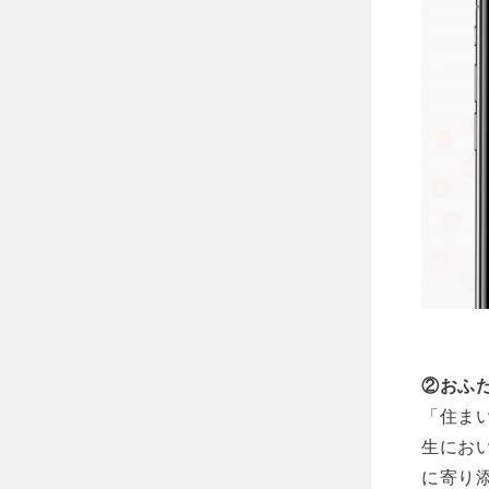
②おふ
「住ま
生にお
に寄り