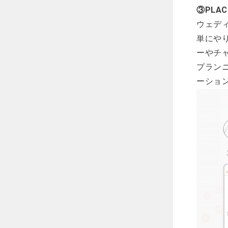
③PLA
ウェディ
単にや
ーやチ
プラン
ーショ