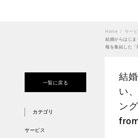
Home
サー
結婚からはじま
報を集結した「DR
結
一覧に戻る
い、
ング
カテゴリ
fr
サービス