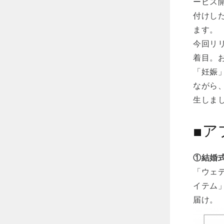
ービス開
付けした
ます。
今回リリ
着目。
「妊娠
ながら
生しま
■ア
①結婚
「ウェ
イテム
届け。