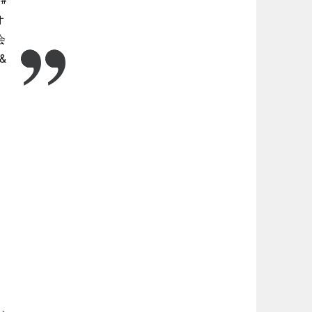
#
オ
会
&