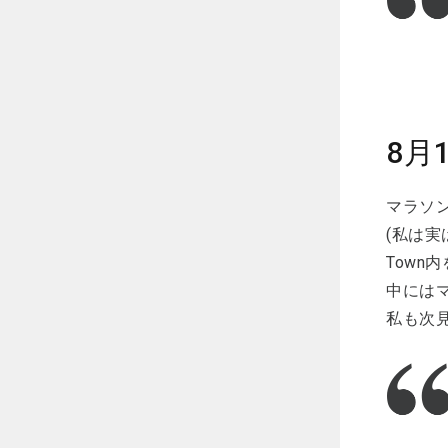
8月
マラソ
(私は実
Town
中には
私も次