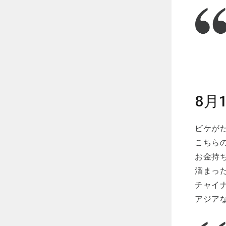
8月
ビケが
こちらの
お金持
溜まった
チャイ
アジア