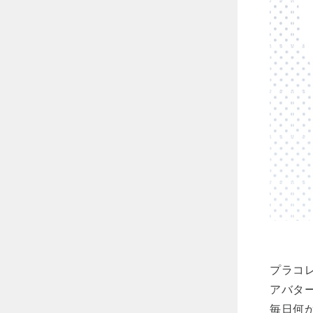
プラコレ
アバタ
毎日何