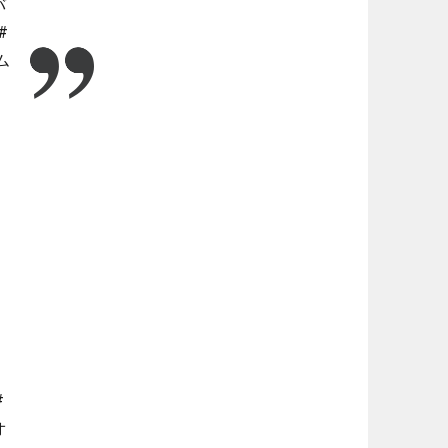
バ
#
ム
#
オ