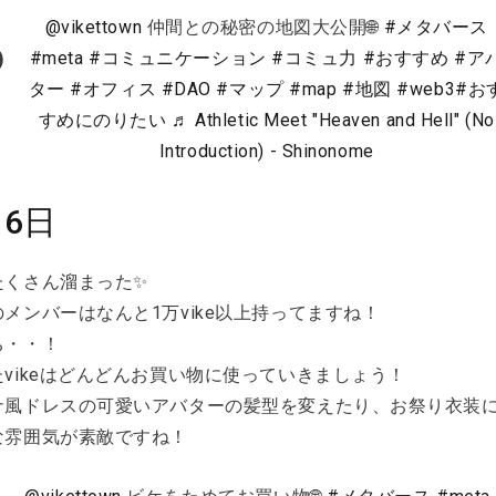
@vikettown
仲間との秘密の地図大公開🌐
#メタバース
#meta
#コミュニケーション
#コミュ力
#おすすめ
#ア
ター
#オフィス
#DAO
#マップ
#map
#地図
#web3
#お
すめにのりたい
♬ Athletic Meet "Heaven and Hell" (No
Introduction) - Shinonome
16日
たくさん溜まった✨
メンバーはなんと1万vike以上持ってますね！
ち・・！
vikeはどんどんお買い物に使っていきましょう！
ナ風ドレスの可愛いアバターの髪型を変えたり、お祭り衣装
な雰囲気が素敵ですね！