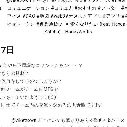
@vikettown
ビケをためてお買い物🌐
#メタバース
#meta
コミュニケーション
#コミュ力
#おすすめ
#アバター
#
フィス
#DAO
#地図
#web3
#オススメアプリ
#アプリ
#
社
#トークン
#仮想通貨
♬ 可愛くなりたい (feat. Hanon 
Kotoha) - HoneyWorks
17日
内で何やら不思議なコメントたちが・・？
にぎりの具材？
一体何をしてるのでしょうか？
ら絆チームがチーム内MTGで
トをしていたようです(笑)
ー同士でチーム内の交流を深めるのも素敵ですね！
@vikettown
どこにいても繋がりあえる🌐
#メタバース