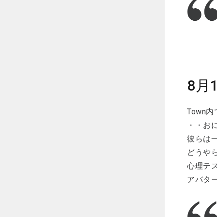
8月
Town
・・お
彼らは
どうや
心理テス
アバタ