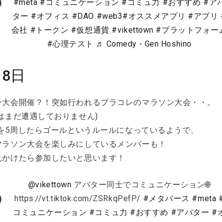
#meta
#コミュニケーション
#コミュ力
#おすすめ
#ア
ター
#オフィス
#DAO
#web3
#オススメアプリ
#アプリ
会社
#トークン
#仮想通貨
#vikettown
#プラットフォー
#心理テスト
♬ Comedy - Gen Hoshino
18日
ン大会開催？！突如行われるプラコレのマラソン大会・・。
はまだ遭遇しておりません)
内を5周したらゴールというルールになっているようで、
マラソン大会を楽しみにしているメンバーも！
見かけたら参加したいと思います！
@vikettown
アバター同士でコミュニケーション🌐
https://vt.tiktok.com/ZSRkqPefP/
#メタバース
#meta
コミュニケーション
#コミュ力
#おすすめ
#アバター
#