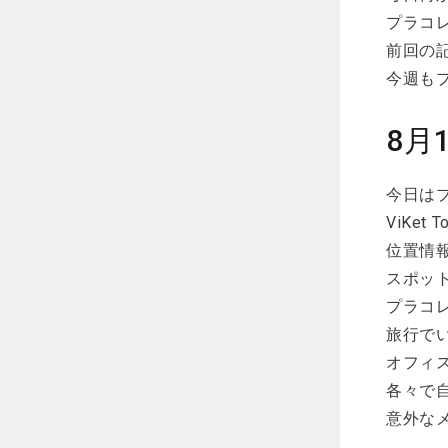
プラコレ
前回の
今週もプ
8月
今日は
ViKe
位置情
スポッ
プラコ
旅行で
オフィ
各々で
意外な