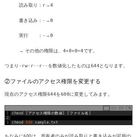
読み取り：
r
→
4
書き込み：
-
→
0
実行 ：
-
→
0
→ その他の権限は、
4+0+0=4
です。
つまり
-rw-r--r--
を数値化したものは
644
となります。
②ファイルのアクセス権限を変更する
現在のアクセス権限
644
を
600
に変更してみます。
1
chmod
[
アクセス権限の数値
]
[
ファイル名
]
2
3
chmod
600
sample
.
txt
ちなみに600は、所有者のみが読み取りと書き込みが可能の