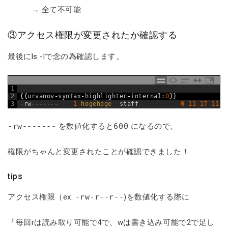
→ 全て不可能
③アクセス権限が変更されたか確認する
最後にls -lで念の為確認します。
1
2
{
{
urvanov
-
syntax
-
highlighter
-
internal
:
0
}
}
3
-
rw
-------
1
hogehoge  
staff
0
11
17
11
:
2
-rw-------
を数値化すると
600
になるので、
権限がちゃんと変更されたことが確認できました！
tips
アクセス権限（ex.
-rw-r--r--
)を数値化する際に
「毎回rは読み取り可能で4で、wは書き込み可能で2で足し