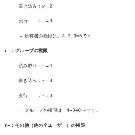
書き込み：
w
→
2
実行 ：
-
→
0
→ 所有者の権限は、
4+2+0=6
です。
r—
：グループの権限
読み取り：
r
→
4
書き込み：
-
→
0
実行 ：
-
→
0
→ グループの権限は、
4+0+0=4
です。
r—
：その他（他の全ユーザー）の権限