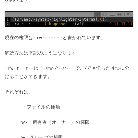
を調べます。
1
{
{
urvanov
-
syntax
-
highlighter
-
internal
:
0
}
}
2
-
rw
-
r
--
r
--
1
hogehoge  
staff
0
11
17
11
:
2
現在の権限は
-rw-r--r--
と書かれています。
解読方法は下記のようになります。
-rw-r--r--
は「-/rw-/r--/r--」で、/で区切った４つに分
けることができます。
それぞれは、
-
：ファイルの種類
rw-
：所有者（オーナー）の権限
r—
：グループの権限